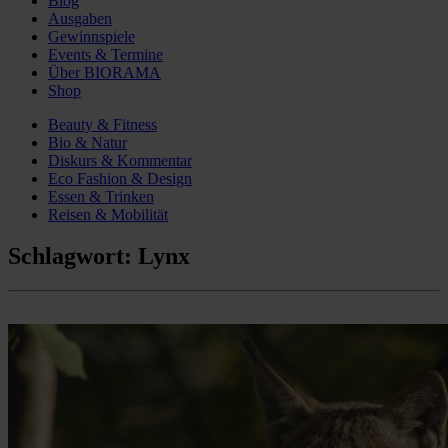
Blog
Ausgaben
Gewinnspiele
Events & Termine
Über BIORAMA
Shop
Beauty & Fitness
Bio & Natur
Diskurs & Kommentar
Eco Fashion & Design
Essen & Trinken
Reisen & Mobilität
Schlagwort:
Lynx