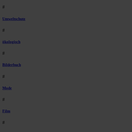
#
Umweltschutz
#
ökologisch
#
Bilderbuch
#
Mode
#
Film
#