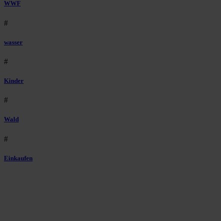
WWF
#
wasser
#
Kinder
#
Wald
#
Einkaufen