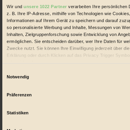
Wir und
unsere 1022 Partner
verarbeiten Ihre persönlichen 
#
z. B. Ihre IP-Adresse, mithilfe von Technologien wie Cookies
Informationen auf Ihrem Gerät zu speichern und darauf zuzu
Lebensmittel
so personalisierte Werbung und Inhalte, Messungen von We
#
Inhalten, Zielgruppenforschung sowie Entwicklung von Ange
ermöglichen. Sie entscheiden darüber, wer Ihre Daten für we
Natur
Zwecke nutzt. Sie können Ihre Einwilligung jederzeit über di
Erklärung oder durch Klicken auf das Privacy Trigger Symbo
#
oder widerrufen
kinderbuch
Einwilligungsauswahl
Wenn Sie es erlauben, würden wir auch gerne:
Notwendig
#
Informationen über Ihre geografische Lage erfassen, 
Umwelt
auf einige Meter genau sein können
Präferenzen
Ihr Gerät durch aktives Scannen nach bestimmten 
#
(Fingerprinting) identifizieren
Statistiken
Erfahren Sie mehr darüber, wie Ihre persönlichen Daten verar
Essen
werden, und legen Sie Ihre Präferenzen im
Abschnitt Einzel
#
fest.