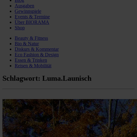
Blog
Ausgaben
Gewinnspiele
Events & Termine
Über BIORAMA
Shop
Beauty & Fitness
Bio & Natur
Diskurs & Kommentar
Eco Fashion & Design
Essen & Trinken
Reisen & Mobilität
Schlagwort:
Luma.Launisch