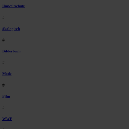
Umweltschutz
#
ökologisch
#
Bilderbuch
#
Mode
#
Film
#
WWF