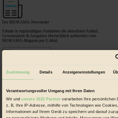
Der BIORAMA-Newsletter
Erhalte in regelmäßigen Abständen die aktuellsten Artikel,
Gewinnspiele & Ausgaben übersichtlich aufbereitet vom
BIORAMA-Magazin per E-Mail.
Jetzt eintragen:
Zustimmung
Details
Anzeigeneinstellungen
Üb
Verantwortungsvoller Umgang mit Ihren Daten
© 2026 Biorama GmbH
Wir und
unsere 1022 Partner
verarbeiten Ihre persönlichen 
Impressum & Disclaimer
z. B. Ihre IP-Adresse, mithilfe von Technologien wie Cookies
Datenschutz
Informationen auf Ihrem Gerät zu speichern und darauf zuzu
Mediadaten
so personalisierte Werbung und Inhalte, Messungen von We