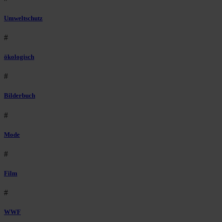
Umweltschutz
#
ökologisch
#
Bilderbuch
#
Mode
#
Film
#
WWF