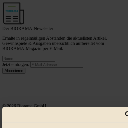
Der BIORAMA-Newsletter
Erhalte in regelmäßigen Abständen die aktuellsten Artikel,
Gewinnspiele & Ausgaben übersichtlich aufbereitet vom
BIORAMA-Magazin per E-Mail.
Jetzt eintragen:
© 2026 Biorama GmbH
Impressum & Disclaimer
Datenschutz
Mediadaten