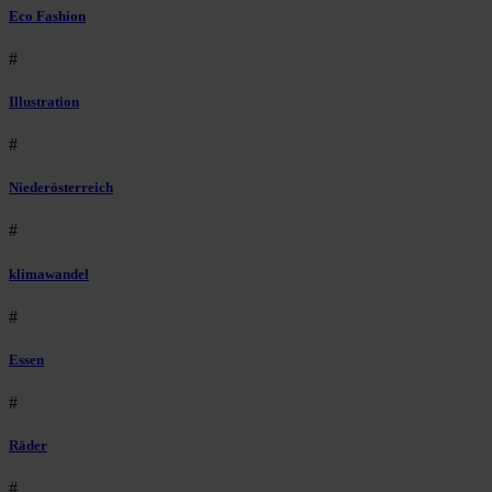
Eco Fashion
#
Illustration
#
Niederösterreich
#
klimawandel
#
Essen
#
Räder
#