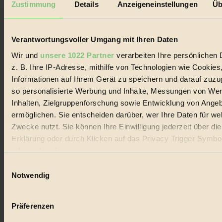
Zustimmung
Details
Anzeigeneinstellungen
Üb
Biorama steht für einen nachhaltigen Lebensstil und bewussten
Lebenswandel. Es ist eine moderne Plattform für Ideen, Menschen
und Produkte, ein Leitfaden im schnell wachsenden Markt des
Verantwortungsvoller Umgang mit Ihren Daten
Handels mit Bioprodukten, des Fair-Trade sowie der Branche
alternativer Energien.
Wir und
unsere 1022 Partner
verarbeiten Ihre persönlichen 
Social Media
z. B. Ihre IP-Adresse, mithilfe von Technologien wie Cookies
22.601 Fans auf Facebook
Informationen auf Ihrem Gerät zu speichern und darauf zuzu
3.415 Follower auf Twitter
so personalisierte Werbung und Inhalte, Messungen von We
Folge uns auf Instagram
Themen
Inhalten, Zielgruppenforschung sowie Entwicklung von Ange
#
ermöglichen. Sie entscheiden darüber, wer Ihre Daten für we
Zwecke nutzt. Sie können Ihre Einwilligung jederzeit über di
Bio
Erklärung oder durch Klicken auf das Privacy Trigger Symbo
#
oder widerrufen
Einwilligungsauswahl
Nachhaltigkeit
Wenn Sie es erlauben, würden wir auch gerne:
Notwendig
Informationen über Ihre geografische Lage erfassen, 
#
auf einige Meter genau sein können
Präferenzen
Vegan
Ihr Gerät durch aktives Scannen nach bestimmten 