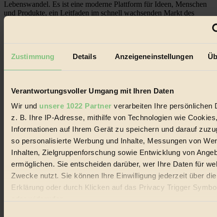
Lebenswandel. Es ist eine moderne Plattform für Ideen, Menschen
und Produkte, ein Leitfaden im schnell wachsenden Markt des
Handels mit Bioprodukten, des Fair-Trade sowie der Branche
alternativer Energien.
Social Media
22.601 Fans auf Facebook
Zustimmung
Details
Anzeigeneinstellungen
Üb
3.415 Follower auf Twitter
Folge uns auf Instagram
Themen
#
Verantwortungsvoller Umgang mit Ihren Daten
Wir und
unsere 1022 Partner
verarbeiten Ihre persönlichen 
Bio
z. B. Ihre IP-Adresse, mithilfe von Technologien wie Cookies
#
Informationen auf Ihrem Gerät zu speichern und darauf zuzu
so personalisierte Werbung und Inhalte, Messungen von We
Nachhaltigkeit
Inhalten, Zielgruppenforschung sowie Entwicklung von Ange
ermöglichen. Sie entscheiden darüber, wer Ihre Daten für we
#
Zwecke nutzt. Sie können Ihre Einwilligung jederzeit über di
Vegan
Erklärung oder durch Klicken auf das Privacy Trigger Symbo
oder widerrufen
#
Einwilligungsauswahl