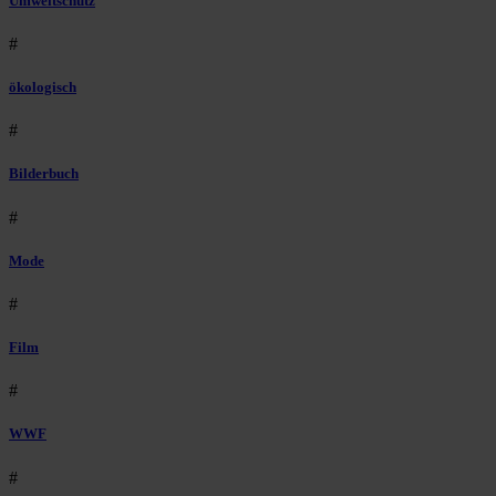
Umweltschutz
#
ökologisch
#
Bilderbuch
#
Mode
#
Film
#
WWF
#