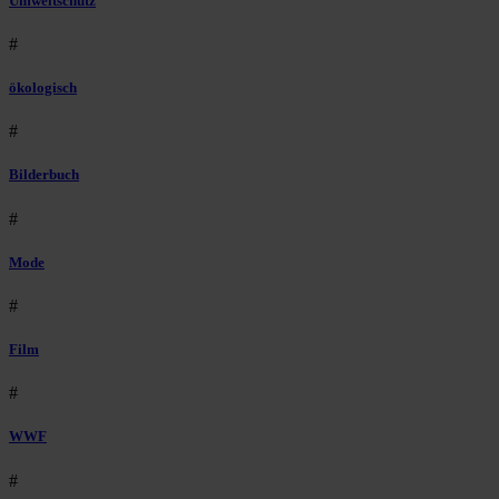
Umweltschutz
#
ökologisch
#
Bilderbuch
#
Mode
#
Film
#
WWF
#