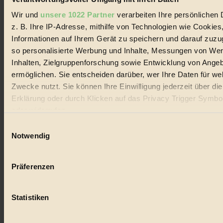
Wir und
unsere 1022 Partner
verarbeiten Ihre persönlichen 
Landwirtschaft
z. B. Ihre IP-Adresse, mithilfe von Technologien wie Cookies
#
Informationen auf Ihrem Gerät zu speichern und darauf zuzu
so personalisierte Werbung und Inhalte, Messungen von We
Design
Inhalten, Zielgruppenforschung sowie Entwicklung von Ange
ermöglichen. Sie entscheiden darüber, wer Ihre Daten für we
#
Zwecke nutzt. Sie können Ihre Einwilligung jederzeit über di
Regional
Erklärung oder durch Klicken auf das Privacy Trigger Symbo
oder widerrufen
#
Einwilligungsauswahl
Wenn Sie es erlauben, würden wir auch gerne:
Garten
Notwendig
Informationen über Ihre geografische Lage erfassen, 
#
auf einige Meter genau sein können
Präferenzen
Ihr Gerät durch aktives Scannen nach bestimmten 
Recycling
(Fingerprinting) identifizieren
#
Statistiken
Erfahren Sie mehr darüber, wie Ihre persönlichen Daten verar
werden, und legen Sie Ihre Präferenzen im
Abschnitt Einzel
Eco Fashion
fest.