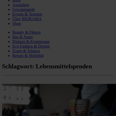
Blog
Ausgaben
Gewinnspiele
Events & Termine
Über BIORAMA
Shop
Beauty & Fitness
Bio & Natur
Diskurs & Kommentar
Eco Fashion & Design
Essen & Trinken
Reisen & Mobilität
Schlagwort:
Lebensmittelspenden