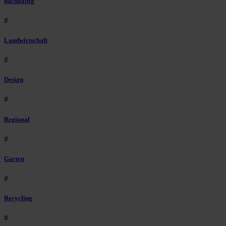
nachhaltig
#
Landwirtschaft
#
Design
#
Regional
#
Garten
#
Recycling
#