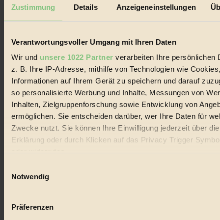
Mediadaten
Zustimmung
Details
Anzeigeneinstellungen
Üb
Biorama steht für einen nachhaltigen Lebensstil und bewussten
Lebenswandel. Es ist eine moderne Plattform für Ideen, Menschen
und Produkte, ein Leitfaden im schnell wachsenden Markt des
Verantwortungsvoller Umgang mit Ihren Daten
Handels mit Bioprodukten, des Fair-Trade sowie der Branche
alternativer Energien.
Wir und
unsere 1022 Partner
verarbeiten Ihre persönlichen 
z. B. Ihre IP-Adresse, mithilfe von Technologien wie Cookies
Social Media
22.601 Fans auf Facebook
Informationen auf Ihrem Gerät zu speichern und darauf zuzu
3.415 Follower auf Twitter
so personalisierte Werbung und Inhalte, Messungen von We
Folge uns auf Instagram
Inhalten, Zielgruppenforschung sowie Entwicklung von Ange
Themen
#
ermöglichen. Sie entscheiden darüber, wer Ihre Daten für we
Zwecke nutzt. Sie können Ihre Einwilligung jederzeit über di
Bio
Erklärung oder durch Klicken auf das Privacy Trigger Symbo
oder widerrufen
#
Einwilligungsauswahl
Nachhaltigkeit
Wenn Sie es erlauben, würden wir auch gerne:
Notwendig
Informationen über Ihre geografische Lage erfassen, 
#
auf einige Meter genau sein können
Präferenzen
Vegan
Ihr Gerät durch aktives Scannen nach bestimmten 