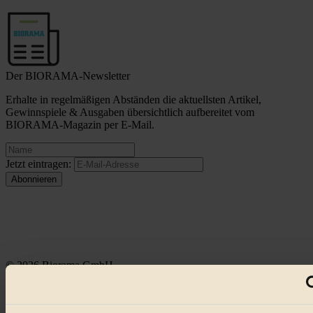
Der BIORAMA-Newsletter
Erhalte in regelmäßigen Abständen die aktuellsten Artikel,
Gewinnspiele & Ausgaben übersichtlich aufbereitet vom
BIORAMA-Magazin per E-Mail.
Jetzt eintragen:
© 2026 Biorama GmbH
Impressum & Disclaimer
Datenschutz