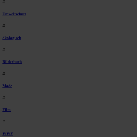
#
Umweltschutz
#
ökologisch
#
Bilderbuch
#
Mode
#
Film
#
WWF