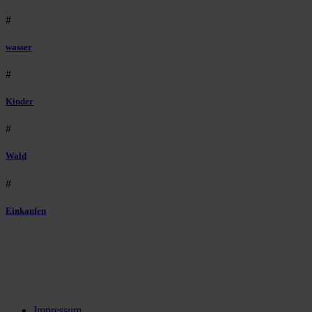
#
wasser
#
Kinder
#
Wald
#
Einkaufen
Impressum