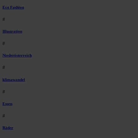
Eco Fashion
#
Illustration
#
Niederösterreich
#
klimawandel
#
Essen
#
Räder