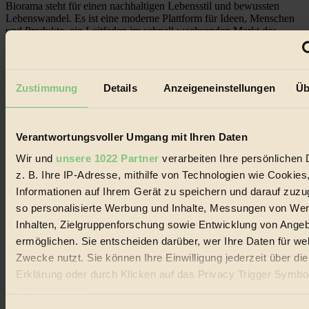
Biorama steht für einen nachhaltigen Lebensstil und bewussten
Lebenswandel. Es ist eine moderne Plattform für Ideen, Menschen
und Produkte, ein Leitfaden im schnell wachsenden Markt des
Handels mit Bioprodukten, des Fair-Trade sowie der Branche
alternativer Energien.
Social Media
Zustimmung
Details
Anzeigeneinstellungen
Üb
22.601 Fans auf Facebook
3.415 Follower auf Twitter
Folge uns auf Instagram
Themen
Verantwortungsvoller Umgang mit Ihren Daten
#
Wir und
unsere 1022 Partner
verarbeiten Ihre persönlichen 
Bio
z. B. Ihre IP-Adresse, mithilfe von Technologien wie Cookies
Informationen auf Ihrem Gerät zu speichern und darauf zuzu
#
so personalisierte Werbung und Inhalte, Messungen von We
Nachhaltigkeit
Inhalten, Zielgruppenforschung sowie Entwicklung von Ange
ermöglichen. Sie entscheiden darüber, wer Ihre Daten für we
#
Zwecke nutzt. Sie können Ihre Einwilligung jederzeit über di
Erklärung oder durch Klicken auf das Privacy Trigger Symbo
Vegan
oder widerrufen
#