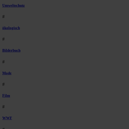
Umweltschutz
#
ökologisch
#
Bilderbuch
#
Mode
#
Film
#
WWF