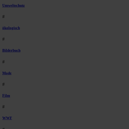
Umweltschutz
#
ökologisch
#
Bilderbuch
#
Mode
#
Film
#
WWF