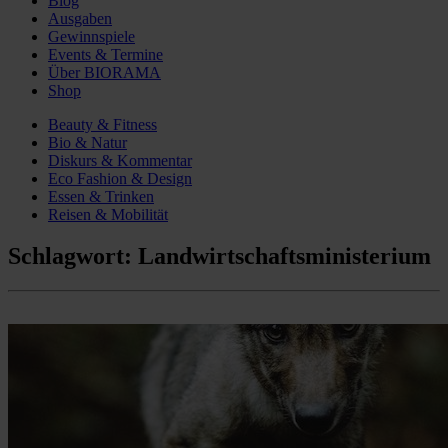
Blog
Ausgaben
Gewinnspiele
Events & Termine
Über BIORAMA
Shop
Beauty & Fitness
Bio & Natur
Diskurs & Kommentar
Eco Fashion & Design
Essen & Trinken
Reisen & Mobilität
Schlagwort:
Landwirtschaftsministerium