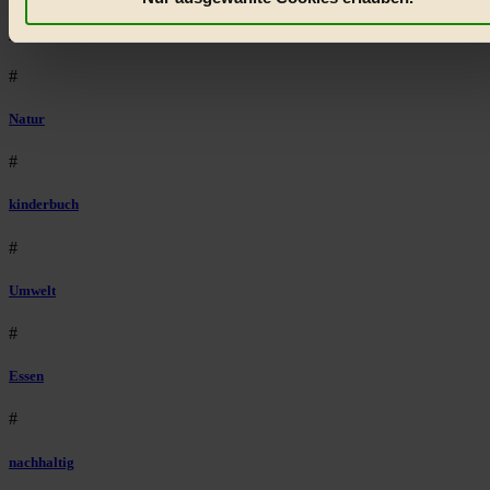
welche Inhalte besonders gut ankommen, Inhalte wie Videos
Lebensmittel
externen Plattformen anzuzeigen, oder auch, um Werbung
auszuspielen.
Mehr erfahren
.
#
Bist du damit einverstanden?
Natur
#
kinderbuch
#
Umwelt
#
Essen
#
nachhaltig