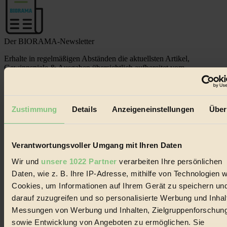
Der BIORAMA-Newsletter
Erhalte in regelmäßigen Abständen die aktuellsten Artikel,
Gewinnspiele & Ausgaben übersichtlich aufbereitet vom
BIORAMA-Magazin per E-Mail.
Jetzt eintragen:
Zustimmung
Details
Anzeigeneinstellungen
Über
Verantwortungsvoller Umgang mit Ihren Daten
Wir und
unsere 1022 Partner
verarbeiten Ihre persönlichen
Daten, wie z. B. Ihre IP-Adresse, mithilfe von Technologien w
© 2026 Biorama GmbH
Cookies, um Informationen auf Ihrem Gerät zu speichern un
Impressum & Disclaimer
darauf zuzugreifen und so personalisierte Werbung und Inhal
Datenschutz
Messungen von Werbung und Inhalten, Zielgruppenforschun
Mediadaten
sowie Entwicklung von Angeboten zu ermöglichen. Sie