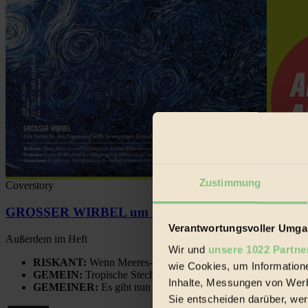
Zustimmung
Coverstory
GROSSER WIRBEL um Versuche, den Ozean und sein
Verantwortungsvoller Umgan
Außerdem im Heft
Wir und
unsere 1022 Partne
RISKANT:
Wenn Meeres- und Wildvögel im Freilandhühnerbe
wie Cookies, um Information
GEMEIN:
Tropische Stechmücken fühlen sich in Mitteleuropa
Inhalte, Messungen von Werb
GEMEINER:
Es gibt nun Weinflaschen, die nach Entleerung
Sie entscheiden darüber, wer