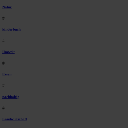
Natur
#
kinderbuch
#
Umwelt
#
Essen
#
nachhaltig
#
Landwirtschaft