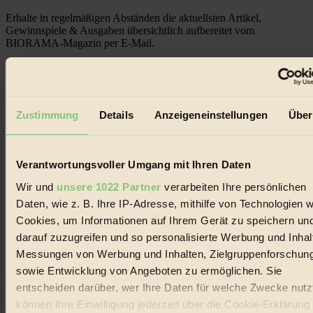
Erhalte in regelmäßigen Abständen die aktuellsten Artikel,
Gewinnspiele & Ausgaben übersichtlich aufbereitet vom
BIORAMA-Magazin per E-Mail.
Jetzt eintragen:
Zustimmung
Details
Anzeigeneinstellungen
Über
Verantwortungsvoller Umgang mit Ihren Daten
© 2026 Biorama GmbH
Wir und
unsere 1022 Partner
verarbeiten Ihre persönlichen
Daten, wie z. B. Ihre IP-Adresse, mithilfe von Technologien w
Impressum & Disclaimer
Datenschutz
Cookies, um Informationen auf Ihrem Gerät zu speichern un
Mediadaten
darauf zuzugreifen und so personalisierte Werbung und Inhal
Messungen von Werbung und Inhalten, Zielgruppenforschun
Biorama steht für einen nachhaltigen Lebensstil und bewussten
Lebenswandel. Es ist eine moderne Plattform für Ideen, Menschen
sowie Entwicklung von Angeboten zu ermöglichen. Sie
und Produkte, ein Leitfaden im schnell wachsenden Markt des
entscheiden darüber, wer Ihre Daten für welche Zwecke nutzt
Handels mit Bioprodukten, des Fair-Trade sowie der Branche
können Ihre Einwilligung jederzeit über die Cookie-Erklärung
alternativer Energien.