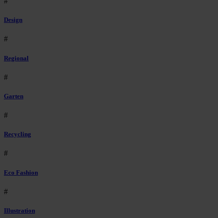
#
Design
#
Regional
#
Garten
#
Recycling
#
Eco Fashion
#
Illustration