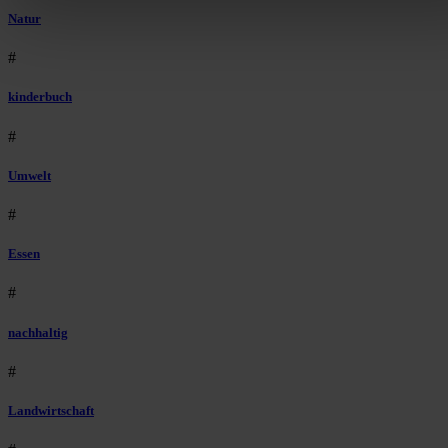
auszuspielen.
Mehr erfahren
.
Natur
Bist du damit einverstanden?
#
kinderbuch
#
Umwelt
#
Essen
#
nachhaltig
#
Landwirtschaft