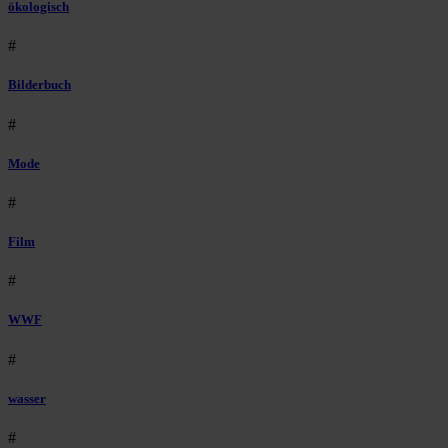
ökologisch
#
Bilderbuch
#
Mode
#
Film
#
WWF
#
wasser
#