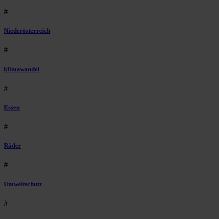
#
Niederösterreich
#
klimawandel
#
Essen
#
Räder
#
Umweltschutz
#