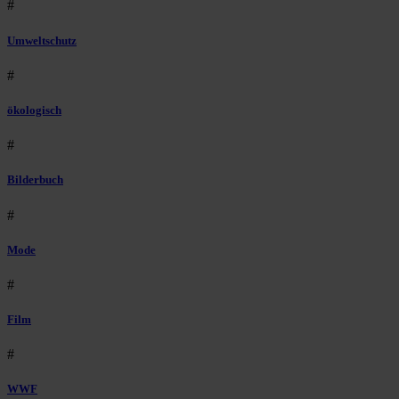
#
Umweltschutz
#
ökologisch
#
Bilderbuch
#
Mode
#
Film
#
WWF