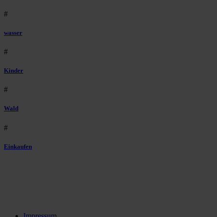
#
wasser
#
Kinder
#
Wald
#
Einkaufen
Impressum