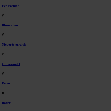
Eco Fashion
#
Illustration
#
Niederösterreich
#
klimawandel
#
Essen
#
Räder