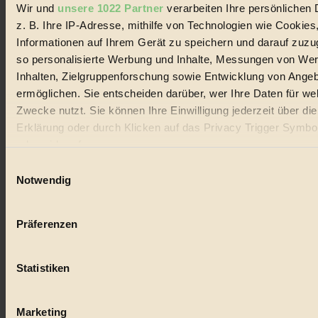
Wir und
unsere 1022 Partner
verarbeiten Ihre persönlichen 
#
z. B. Ihre IP-Adresse, mithilfe von Technologien wie Cookies
Lebensmittel
Informationen auf Ihrem Gerät zu speichern und darauf zuzu
so personalisierte Werbung und Inhalte, Messungen von We
#
Inhalten, Zielgruppenforschung sowie Entwicklung von Ange
ermöglichen. Sie entscheiden darüber, wer Ihre Daten für we
Natur
Zwecke nutzt. Sie können Ihre Einwilligung jederzeit über di
#
Erklärung oder durch Klicken auf das Privacy Trigger Symbo
oder widerrufen
kinderbuch
Einwilligungsauswahl
Wenn Sie es erlauben, würden wir auch gerne:
#
Notwendig
Informationen über Ihre geografische Lage erfassen, 
Umwelt
auf einige Meter genau sein können
Präferenzen
Ihr Gerät durch aktives Scannen nach bestimmten 
#
(Fingerprinting) identifizieren
Essen
Statistiken
Erfahren Sie mehr darüber, wie Ihre persönlichen Daten verar
werden, und legen Sie Ihre Präferenzen im
Abschnitt Einzel
#
fest.
Marketing