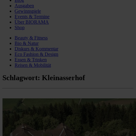
Blog
Ausgaben
Gewinnspiele
Events & Termine
Über BIORAMA
Shop
Beauty & Fitness
Bio & Natur
Diskurs & Kommentar
Eco Fashion & Design
Essen & Trinken
Reisen & Mobilität
Schlagwort:
Kleinasserhof