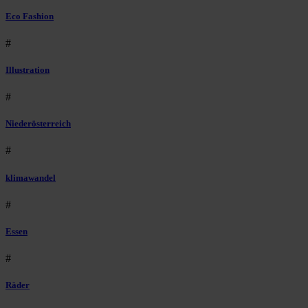
Eco Fashion
#
Illustration
#
Niederösterreich
#
klimawandel
#
Essen
#
Räder