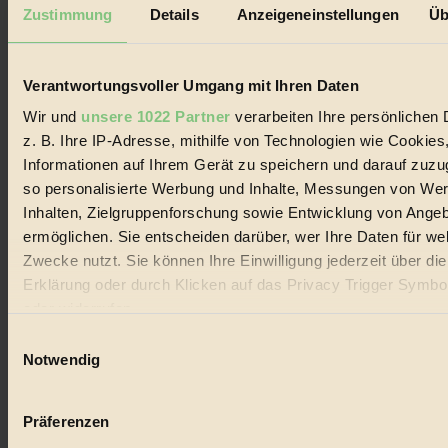
Mediadaten
Zustimmung
Details
Anzeigeneinstellungen
Üb
Biorama steht für einen nachhaltigen Lebensstil und bewussten
Lebenswandel. Es ist eine moderne Plattform für Ideen, Menschen
und Produkte, ein Leitfaden im schnell wachsenden Markt des
Verantwortungsvoller Umgang mit Ihren Daten
Handels mit Bioprodukten, des Fair-Trade sowie der Branche
alternativer Energien.
Wir und
unsere 1022 Partner
verarbeiten Ihre persönlichen 
z. B. Ihre IP-Adresse, mithilfe von Technologien wie Cookies
Social Media
22.601 Fans auf Facebook
Informationen auf Ihrem Gerät zu speichern und darauf zuzu
3.415 Follower auf Twitter
so personalisierte Werbung und Inhalte, Messungen von We
Folge uns auf Instagram
Inhalten, Zielgruppenforschung sowie Entwicklung von Ange
Themen
#
ermöglichen. Sie entscheiden darüber, wer Ihre Daten für we
Zwecke nutzt. Sie können Ihre Einwilligung jederzeit über di
Bio
Erklärung oder durch Klicken auf das Privacy Trigger Symbo
oder widerrufen
#
Einwilligungsauswahl
Nachhaltigkeit
Wenn Sie es erlauben, würden wir auch gerne:
Notwendig
Informationen über Ihre geografische Lage erfassen, 
#
auf einige Meter genau sein können
Präferenzen
Vegan
Ihr Gerät durch aktives Scannen nach bestimmten 