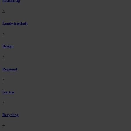
nachhaltig
#
Landwirtschaft
#
Design
#
Regional
#
Garten
#
Recycling
#