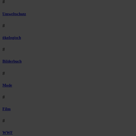
#
Umweltschutz
#
ökologisch
#
Bilderbuch
#
Mode
#
Film
#
WWF