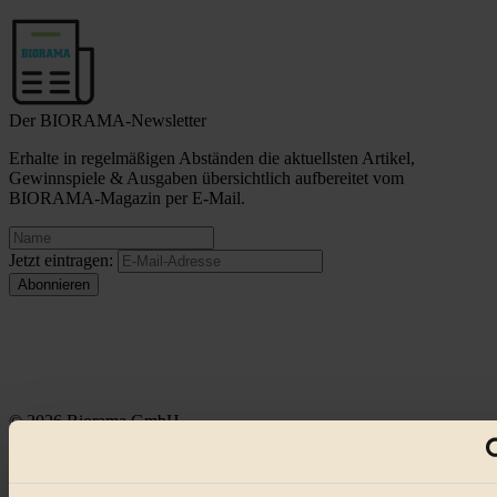
Der BIORAMA-Newsletter
Erhalte in regelmäßigen Abständen die aktuellsten Artikel,
Gewinnspiele & Ausgaben übersichtlich aufbereitet vom
BIORAMA-Magazin per E-Mail.
Jetzt eintragen:
© 2026 Biorama GmbH
Impressum & Disclaimer
Datenschutz