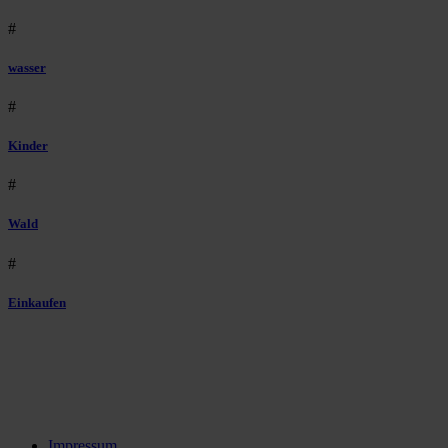
#
wasser
#
Kinder
#
Wald
#
Einkaufen
Impressum