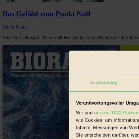
Das Gefühl vom Punkt Null
Bio & Natur
Eine Ausstellung in Wien stellt Recherchen zum Mythos des Primitive
Zustimmung
Verantwortungsvoller Umgan
Wir und
unsere 1022 Partne
wie Cookies, um Information
Inhalte, Messungen von Werb
Sie entscheiden darüber, wer