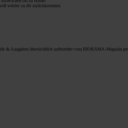
 inziwschen oft zu Hause.
 voll wieder zu dir zurückkommen.
spiele & Ausgaben übersichtlich aufbereitet vom BIORAMA-Magazin pe