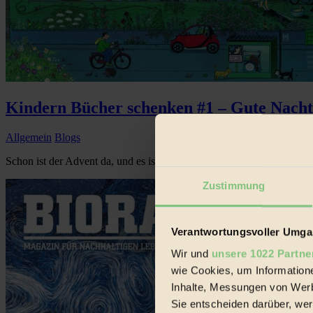
Kindern Bücher schenken #1 – Gute Nacht
Allgemein
Blogs
Schon ist der Advent da, und es ist wieder einmal an der Zeit, über 
Zustimmung
Verantwortungsvoller Umgan
Wir und
unsere 1022 Partne
wie Cookies, um Information
Inhalte, Messungen von Werb
Sie entscheiden darüber, wer