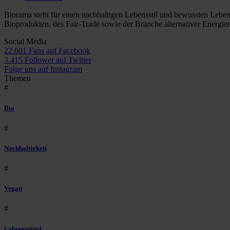
Biorama steht für einen nachhaltigen Lebensstil und bewussten Lebe
Bioprodukten, des Fair-Trade sowie der Branche alternativer Energie
Social Media
22.601 Fans auf Facebook
3.415 Follower auf Twitter
Folge uns auf Instagram
Themen
#
Bio
#
Nachhaltigkeit
#
Vegan
#
Lebensmittel