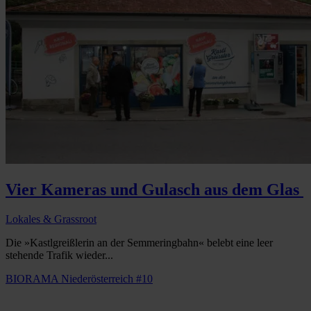
Vier Kameras und Gulasch aus dem Glas
Lokales & Grassroot
Die »Kastlgreißlerin an der Semmeringbahn« belebt eine leer
stehende Trafik wieder...
BIORAMA Niederösterreich #10