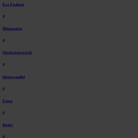
Eco Fashion
#
Illustration
#
Niederösterreich
#
klimawandel
#
Essen
#
Räder
#