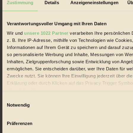
Zustimmung
Details
Anzeigeneinstellungen
Üb
Biorama steht für einen nachhaltigen Lebensstil und bewussten
Lebenswandel. Es ist eine moderne Plattform für Ideen, Menschen
und Produkte, ein Leitfaden im schnell wachsenden Markt des
Verantwortungsvoller Umgang mit Ihren Daten
Handels mit Bioprodukten, des Fair-Trade sowie der Branche
alternativer Energien.
Wir und
unsere 1022 Partner
verarbeiten Ihre persönlichen 
Social Media
z. B. Ihre IP-Adresse, mithilfe von Technologien wie Cookies
22.601 Fans auf Facebook
Informationen auf Ihrem Gerät zu speichern und darauf zuzu
3.415 Follower auf Twitter
so personalisierte Werbung und Inhalte, Messungen von We
Folge uns auf Instagram
Themen
Inhalten, Zielgruppenforschung sowie Entwicklung von Ange
#
ermöglichen. Sie entscheiden darüber, wer Ihre Daten für we
Zwecke nutzt. Sie können Ihre Einwilligung jederzeit über di
Bio
Erklärung oder durch Klicken auf das Privacy Trigger Symbo
#
oder widerrufen
Einwilligungsauswahl
Nachhaltigkeit
Wenn Sie es erlauben, würden wir auch gerne:
Notwendig
Informationen über Ihre geografische Lage erfassen, 
#
auf einige Meter genau sein können
Präferenzen
Vegan
Ihr Gerät durch aktives Scannen nach bestimmten 