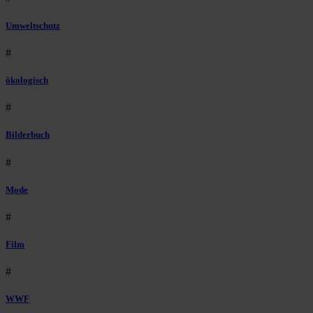
Umweltschutz
#
ökologisch
#
Bilderbuch
#
Mode
#
Film
#
WWF