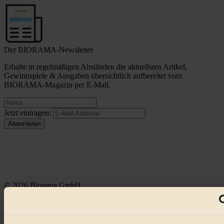
Der BIORAMA-Newsletter
Erhalte in regelmäßigen Abständen die aktuellsten Artikel,
Gewinnspiele & Ausgaben übersichtlich aufbereitet vom
BIORAMA-Magazin per E-Mail.
Jetzt eintragen:
© 2026 Biorama GmbH
Impressum & Disclaimer
Datenschutz
Mediadaten