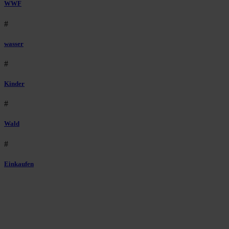
WWF
#
wasser
#
Kinder
#
Wald
#
Einkaufen