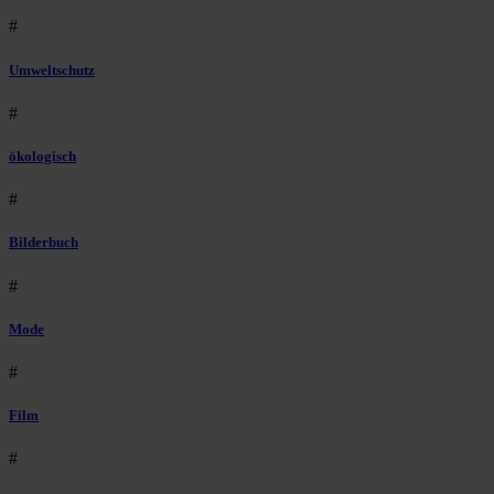
#
Umweltschutz
#
ökologisch
#
Bilderbuch
#
Mode
#
Film
#