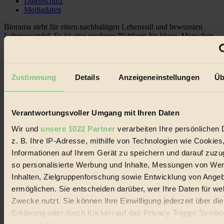
Datenschutz
Mediadaten
Biorama steht für einen nachhaltigen Lebensstil und bewussten
Lebenswandel. Es ist eine moderne Plattform für Ideen, Menschen
und Produkte, ein Leitfaden im schnell wachsenden Markt des
Handels mit Bioprodukten, des Fair-Trade sowie der Branche
alternativer Energien.
Zustimmung
Details
Anzeigeneinstellungen
Üb
Social Media
22.601 Fans auf Facebook
3.415 Follower auf Twitter
Folge uns auf Instagram
Verantwortungsvoller Umgang mit Ihren Daten
Themen
#
Wir und
unsere 1022 Partner
verarbeiten Ihre persönlichen 
z. B. Ihre IP-Adresse, mithilfe von Technologien wie Cookies
Bio
Informationen auf Ihrem Gerät zu speichern und darauf zuzu
#
so personalisierte Werbung und Inhalte, Messungen von We
Inhalten, Zielgruppenforschung sowie Entwicklung von Ange
Nachhaltigkeit
ermöglichen. Sie entscheiden darüber, wer Ihre Daten für we
Zwecke nutzt. Sie können Ihre Einwilligung jederzeit über di
#
Erklärung oder durch Klicken auf das Privacy Trigger Symbo
Vegan