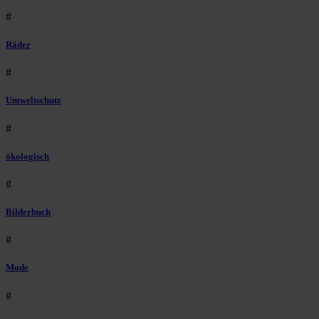
#
Räder
#
Umweltschutz
#
ökologisch
#
Bilderbuch
#
Mode
#