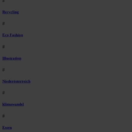
#
Recycling
#
Eco Fashion
#
Illustration
#
Niederösterreich
#
klimawandel
#
Essen