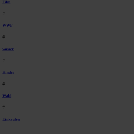
Film
#
WWF
#
wasser
#
Kinder
#
Wald
#
Einkaufen