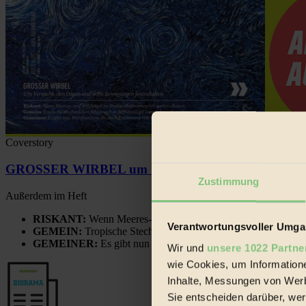
Coverstory
GROSSER WIRBEL um Versuche, den Ozean und sein
Zustimmung
Außerdem im Heft
RISKANT:
Wenn Meeres- und Wildvögel im Freilandhühnerbe
Verantwortungsvoller Umgan
GEMEIN:
Tropische Stechmücken fühlen sich in Mitteleuropa
GEMEINER:
Es gibt nun Weinflaschen, die nach Entleerung
Wir und
unsere 1022 Partne
wie Cookies, um Information
Inhalte, Messungen von Werb
Sie entscheiden darüber, wer