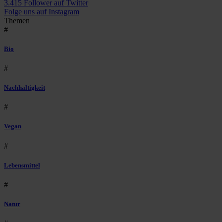
3.415 Follower auf Twitter
Folge uns auf Instagram
Themen
#
Bio
#
Nachhaltigkeit
#
Vegan
#
Lebensmittel
#
Natur