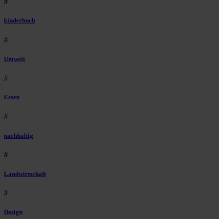
#
kinderbuch
#
Umwelt
#
Essen
#
nachhaltig
#
Landwirtschaft
#
Design