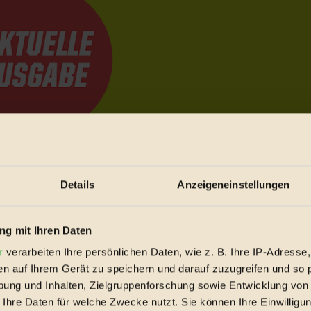
e Bewegungen festzuhalten.
Details
Anzeigeneinstellungen
trieb vorbeischauen.
g mit Ihren Daten
 inziwschen oft zu Hause.
 voll wieder zu dir zurückkommen.
r
verarbeiten Ihre persönlichen Daten, wie z. B. Ihre IP-Adresse,
en auf Ihrem Gerät zu speichern und darauf zuzugreifen und so 
ung und Inhalten, Zielgruppenforschung sowie Entwicklung von
 Ihre Daten für welche Zwecke nutzt. Sie können Ihre Einwilligun