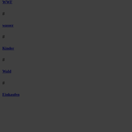
WWF
#
wasser
#
Kinder
#
Wald
#
Einkaufen