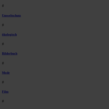
#
Umweltschutz
#
ökologisch
#
Bilderbuch
#
Mode
#
Film
#