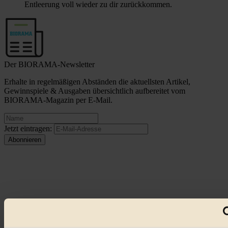
Entleerung voll wieder zu dir zurückkommen.
Der BIORAMA-Newsletter
Erhalte in regelmäßigen Abständen die aktuellsten Artikel,
Gewinnspiele & Ausgaben übersichtlich aufbereitet vom
BIORAMA-Magazin per E-Mail.
Jetzt eintragen:
© 2026 Biorama GmbH
Impressum & Disclaimer