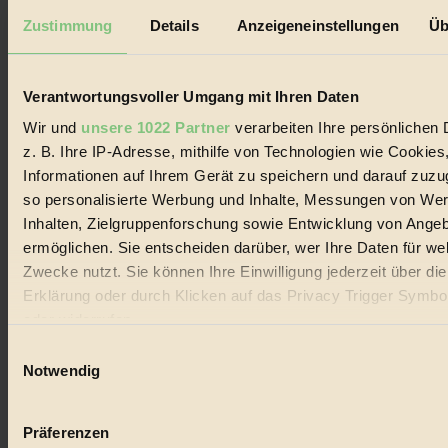
Datenschutz
Mediadaten
Zustimmung
Details
Anzeigeneinstellungen
Üb
Biorama steht für einen nachhaltigen Lebensstil und bewussten
Lebenswandel. Es ist eine moderne Plattform für Ideen, Menschen
und Produkte, ein Leitfaden im schnell wachsenden Markt des
Verantwortungsvoller Umgang mit Ihren Daten
Handels mit Bioprodukten, des Fair-Trade sowie der Branche
alternativer Energien.
Wir und
unsere 1022 Partner
verarbeiten Ihre persönlichen 
z. B. Ihre IP-Adresse, mithilfe von Technologien wie Cookies
Social Media
Informationen auf Ihrem Gerät zu speichern und darauf zuzu
22.601 Fans auf Facebook
3.415 Follower auf Twitter
so personalisierte Werbung und Inhalte, Messungen von We
Folge uns auf Instagram
Inhalten, Zielgruppenforschung sowie Entwicklung von Ange
Themen
ermöglichen. Sie entscheiden darüber, wer Ihre Daten für we
#
Zwecke nutzt. Sie können Ihre Einwilligung jederzeit über di
Bio
Erklärung oder durch Klicken auf das Privacy Trigger Symbo
oder widerrufen
#
Einwilligungsauswahl
Wenn Sie es erlauben, würden wir auch gerne:
Nachhaltigkeit
Notwendig
Informationen über Ihre geografische Lage erfassen, 
#
auf einige Meter genau sein können
Präferenzen
Ihr Gerät durch aktives Scannen nach bestimmten 
Vegan