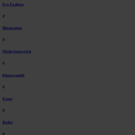
Eco Fashion
#
Illustration
#
Niederösterreich
#
klimawandel
#
Essen
#
Räder
#