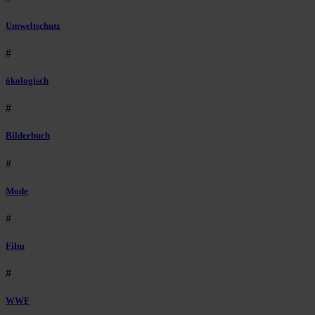
Umweltschutz
#
ökologisch
#
Bilderbuch
#
Mode
#
Film
#
WWF