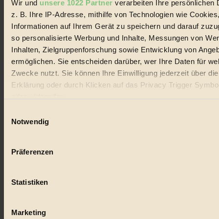
Wir und
unsere 1022 Partner
verarbeiten Ihre persönlichen 
#
z. B. Ihre IP-Adresse, mithilfe von Technologien wie Cookies
Lebensmittel
Informationen auf Ihrem Gerät zu speichern und darauf zuzu
so personalisierte Werbung und Inhalte, Messungen von We
#
Inhalten, Zielgruppenforschung sowie Entwicklung von Ange
ermöglichen. Sie entscheiden darüber, wer Ihre Daten für we
Natur
Zwecke nutzt. Sie können Ihre Einwilligung jederzeit über di
#
Erklärung oder durch Klicken auf das Privacy Trigger Symbo
oder widerrufen
kinderbuch
Einwilligungsauswahl
#
Wenn Sie es erlauben, würden wir auch gerne:
Notwendig
Informationen über Ihre geografische Lage erfassen, 
Umwelt
auf einige Meter genau sein können
Präferenzen
Ihr Gerät durch aktives Scannen nach bestimmten 
#
(Fingerprinting) identifizieren
Essen
Statistiken
Erfahren Sie mehr darüber, wie Ihre persönlichen Daten verar
werden, und legen Sie Ihre Präferenzen im
Abschnitt Einzel
#
fest.
Marketing
nachhaltig