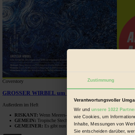
Zustimmung
Coverstory
GROSSER WIRBEL um Versuche, den Ozean und sein
Verantwortungsvoller Umgan
Außerdem im Heft
Wir und
unsere 1022 Partne
RISKANT:
Wenn Meeres- und Wildvögel im Freilandhühnerbe
wie Cookies, um Information
GEMEIN:
Tropische Stechmücken fühlen sich in Mitteleuropa
Inhalte, Messungen von Werb
GEMEINER:
Es gibt nun Weinflaschen, die nach Entleerung
Sie entscheiden darüber, wer