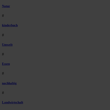
Natur
#
kinderbuch
#
Umwelt
#
Essen
#
nachhaltig
#
Landwirtschaft