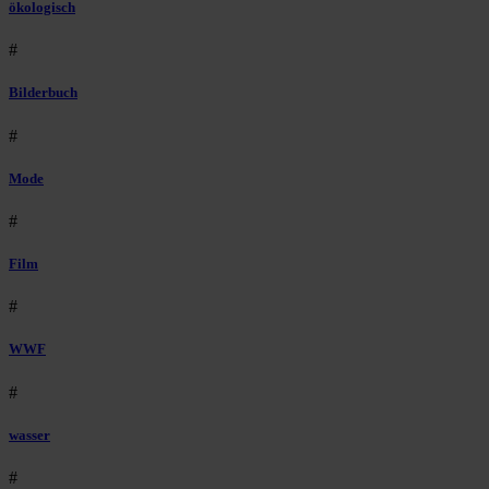
ökologisch
#
Bilderbuch
#
Mode
#
Film
#
WWF
#
wasser
#