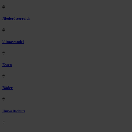
#
Niederösterreich
#
klimawandel
#
Essen
#
Räder
#
Umweltschutz
#