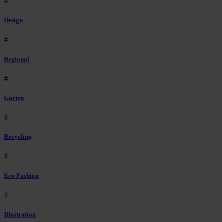
#
Design
#
Regional
#
Garten
#
Recycling
#
Eco Fashion
#
Illustration