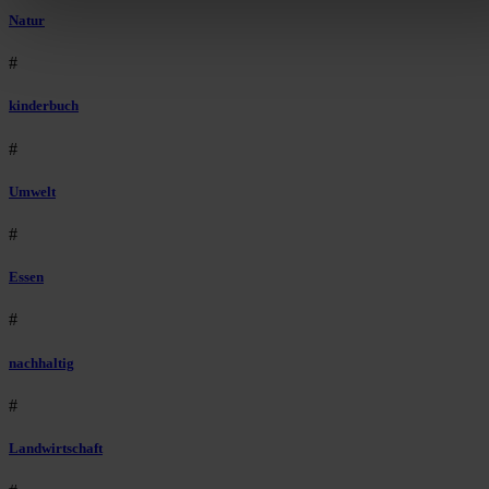
auszuspielen.
Mehr erfahren
.
Natur
Bist du damit einverstanden?
#
kinderbuch
#
Umwelt
#
Essen
#
nachhaltig
#
Landwirtschaft