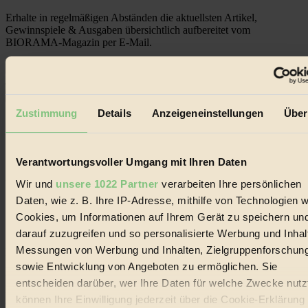
Erhalte in regelmäßigen Abständen die aktuellsten Artikel,
Gewinnspiele & Ausgaben übersichtlich aufbereitet vom
BIORAMA-Magazin per E-Mail.
Jetzt eintragen:
Zustimmung
Details
Anzeigeneinstellungen
Über
Verantwortungsvoller Umgang mit Ihren Daten
© 2026 Biorama GmbH
Wir und
unsere 1022 Partner
verarbeiten Ihre persönlichen
Daten, wie z. B. Ihre IP-Adresse, mithilfe von Technologien w
Impressum & Disclaimer
Datenschutz
Cookies, um Informationen auf Ihrem Gerät zu speichern un
Mediadaten
darauf zuzugreifen und so personalisierte Werbung und Inhal
Messungen von Werbung und Inhalten, Zielgruppenforschun
Biorama steht für einen nachhaltigen Lebensstil und bewussten
Lebenswandel. Es ist eine moderne Plattform für Ideen, Menschen
sowie Entwicklung von Angeboten zu ermöglichen. Sie
und Produkte, ein Leitfaden im schnell wachsenden Markt des
entscheiden darüber, wer Ihre Daten für welche Zwecke nutzt
Handels mit Bioprodukten, des Fair-Trade sowie der Branche
können Ihre Einwilligung jederzeit über die Cookie-Erklärung
alternativer Energien.