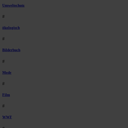
Umweltschutz
#
ökologisch
#
Bilderbuch
#
Mode
#
Film
#
WWF