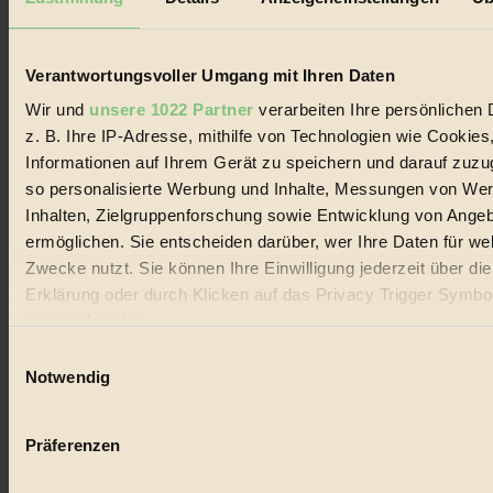
Biorama steht für einen nachhaltigen Lebensstil und bewussten
Lebenswandel. Es ist eine moderne Plattform für Ideen, Menschen
und Produkte, ein Leitfaden im schnell wachsenden Markt des
Handels mit Bioprodukten, des Fair-Trade sowie der Branche
Verantwortungsvoller Umgang mit Ihren Daten
alternativer Energien.
Wir und
unsere 1022 Partner
verarbeiten Ihre persönlichen 
Social Media
z. B. Ihre IP-Adresse, mithilfe von Technologien wie Cookies
22.601 Fans auf Facebook
Informationen auf Ihrem Gerät zu speichern und darauf zuzu
3.415 Follower auf Twitter
Folge uns auf Instagram
so personalisierte Werbung und Inhalte, Messungen von We
Themen
Inhalten, Zielgruppenforschung sowie Entwicklung von Ange
#
ermöglichen. Sie entscheiden darüber, wer Ihre Daten für we
Zwecke nutzt. Sie können Ihre Einwilligung jederzeit über di
Bio
Erklärung oder durch Klicken auf das Privacy Trigger Symbo
#
oder widerrufen
Einwilligungsauswahl
Nachhaltigkeit
Wenn Sie es erlauben, würden wir auch gerne:
Notwendig
#
Informationen über Ihre geografische Lage erfassen, 
auf einige Meter genau sein können
Vegan
Präferenzen
Ihr Gerät durch aktives Scannen nach bestimmten 
#
(Fingerprinting) identifizieren