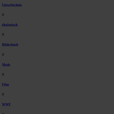
Umweltschutz
#
ökologisch
#
Bilderbuch
#
Mode
#
Film
#
WWF