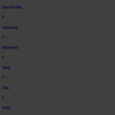
Umweltschutz
#
ökologisch
#
Bilderbuch
#
Mode
#
Film
#
WWF