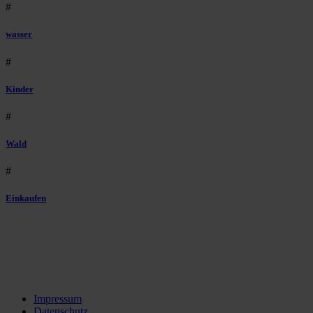
#
wasser
#
Kinder
#
Wald
#
Einkaufen
Impressum
Datenschutz