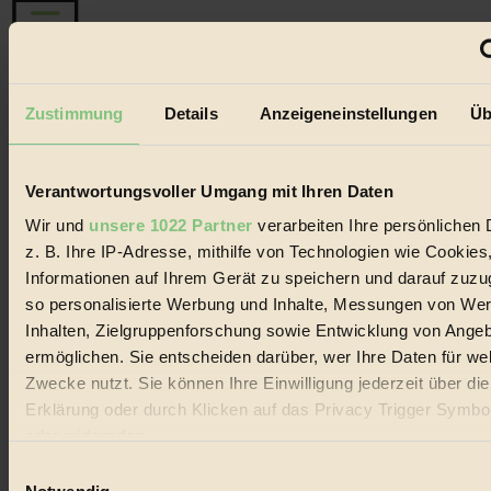
Der BIORAMA-Newsletter
Zustimmung
Details
Anzeigeneinstellungen
Üb
Erhalte in regelmäßigen Abständen die aktuellsten Artikel,
Gewinnspiele & Ausgaben übersichtlich aufbereitet vom
BIORAMA-Magazin per E-Mail.
Verantwortungsvoller Umgang mit Ihren Daten
Wir und
unsere 1022 Partner
verarbeiten Ihre persönlichen 
Jetzt eintragen:
z. B. Ihre IP-Adresse, mithilfe von Technologien wie Cookies
Informationen auf Ihrem Gerät zu speichern und darauf zuzu
so personalisierte Werbung und Inhalte, Messungen von We
Inhalten, Zielgruppenforschung sowie Entwicklung von Ange
ermöglichen. Sie entscheiden darüber, wer Ihre Daten für we
Zwecke nutzt. Sie können Ihre Einwilligung jederzeit über di
© 2026 Biorama GmbH
Erklärung oder durch Klicken auf das Privacy Trigger Symbo
Impressum & Disclaimer
oder widerrufen
Datenschutz
Einwilligungsauswahl
Mediadaten
Wenn Sie es erlauben, würden wir auch gerne: