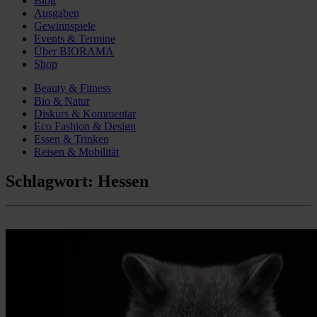
Blog
Ausgaben
Gewinnspiele
Events & Termine
Über BIORAMA
Shop
Beauty & Fitness
Bio & Natur
Diskurs & Kommentar
Eco Fashion & Design
Essen & Trinken
Reisen & Mobilität
Schlagwort:
Hessen