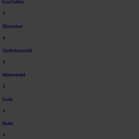
Eco Fashion
#
Illustration
#
Niederösterreich
#
klimawandel
#
Essen
#
Räder
#