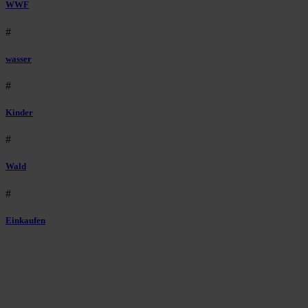
WWF
#
wasser
#
Kinder
#
Wald
#
Einkaufen