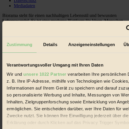
Datenschutz
Mediadaten
Biorama steht für einen nachhaltigen Lebensstil und bewussten
Lebenswandel. Es ist eine moderne Plattform für Ideen, Menschen
und Produkte, ein Leitfaden im schnell wachsenden Markt des
Handels mit Bioprodukten, des Fair-Trade sowie der Branche
alternativer Energien.
Zustimmung
Details
Anzeigeneinstellungen
Üb
Social Media
22.601 Fans auf Facebook
3.415 Follower auf Twitter
Folge uns auf Instagram
Verantwortungsvoller Umgang mit Ihren Daten
Themen
#
Wir und
unsere 1022 Partner
verarbeiten Ihre persönlichen 
z. B. Ihre IP-Adresse, mithilfe von Technologien wie Cookies
Bio
Informationen auf Ihrem Gerät zu speichern und darauf zuzu
#
so personalisierte Werbung und Inhalte, Messungen von We
Inhalten, Zielgruppenforschung sowie Entwicklung von Ange
Nachhaltigkeit
ermöglichen. Sie entscheiden darüber, wer Ihre Daten für we
Zwecke nutzt. Sie können Ihre Einwilligung jederzeit über di
#
Erklärung oder durch Klicken auf das Privacy Trigger Symbo
Vegan