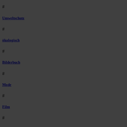
#
Umweltschutz
#
ökologisch
#
Bilderbuch
#
Mode
#
Film
#