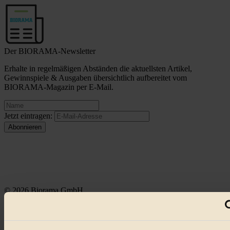
Der BIORAMA-Newsletter
Erhalte in regelmäßigen Abständen die aktuellsten Artikel,
Gewinnspiele & Ausgaben übersichtlich aufbereitet vom
BIORAMA-Magazin per E-Mail.
Jetzt eintragen:
© 2026 Biorama GmbH
Impressum & Disclaimer
Datenschutz
Mediadaten