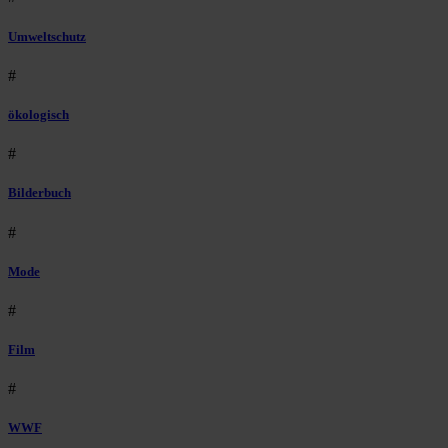
Umweltschutz
#
ökologisch
#
Bilderbuch
#
Mode
#
Film
#
WWF