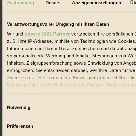
Zustimmung
Details
Anzeigeneinstellungen
Üb
Biorama steht für einen nachhaltigen Lebensstil und bewussten
Lebenswandel. Es ist eine moderne Plattform für Ideen, Menschen
und Produkte, ein Leitfaden im schnell wachsenden Markt des
Verantwortungsvoller Umgang mit Ihren Daten
Handels mit Bioprodukten, des Fair-Trade sowie der Branche
alternativer Energien.
Wir und
unsere 1022 Partner
verarbeiten Ihre persönlichen 
Social Media
z. B. Ihre IP-Adresse, mithilfe von Technologien wie Cookies
22.601 Fans auf Facebook
Informationen auf Ihrem Gerät zu speichern und darauf zuzu
3.415 Follower auf Twitter
so personalisierte Werbung und Inhalte, Messungen von We
Folge uns auf Instagram
Themen
Inhalten, Zielgruppenforschung sowie Entwicklung von Ange
#
ermöglichen. Sie entscheiden darüber, wer Ihre Daten für we
Zwecke nutzt. Sie können Ihre Einwilligung jederzeit über di
Bio
Erklärung oder durch Klicken auf das Privacy Trigger Symbo
#
oder widerrufen
Einwilligungsauswahl
Nachhaltigkeit
Wenn Sie es erlauben, würden wir auch gerne:
Notwendig
Informationen über Ihre geografische Lage erfassen, 
#
auf einige Meter genau sein können
Präferenzen
Vegan
Ihr Gerät durch aktives Scannen nach bestimmten 