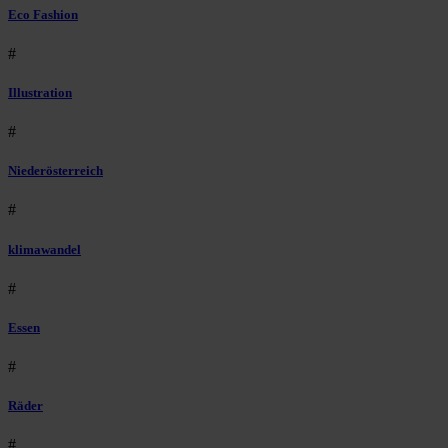
Eco Fashion
#
Illustration
#
Niederösterreich
#
klimawandel
#
Essen
#
Räder
#