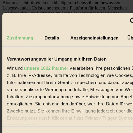
Biorama steht für einen nachhaltigen Lebensstil und bewussten
Lebenswandel. Es ist eine moderne Plattform für Ideen, Menschen
und Produkte, ein Leitfaden im schnell wachsenden Markt des
Handels mit Bioprodukten, des Fair-Trade sowie der Branche
alternativer Energien.
Social Media
Zustimmung
Details
Anzeigeneinstellungen
Üb
22.601 Fans auf Facebook
3.415 Follower auf Twitter
Folge uns auf Instagram
Themen
Verantwortungsvoller Umgang mit Ihren Daten
#
Wir und
unsere 1022 Partner
verarbeiten Ihre persönlichen 
Bio
z. B. Ihre IP-Adresse, mithilfe von Technologien wie Cookies
Informationen auf Ihrem Gerät zu speichern und darauf zuzu
#
so personalisierte Werbung und Inhalte, Messungen von We
Nachhaltigkeit
Inhalten, Zielgruppenforschung sowie Entwicklung von Ange
ermöglichen. Sie entscheiden darüber, wer Ihre Daten für we
#
Zwecke nutzt. Sie können Ihre Einwilligung jederzeit über di
Erklärung oder durch Klicken auf das Privacy Trigger Symbo
Vegan
oder widerrufen
#