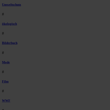
Umweltschutz
#
ökologisch
#
Bilderbuch
#
Mode
#
Film
#
WWF