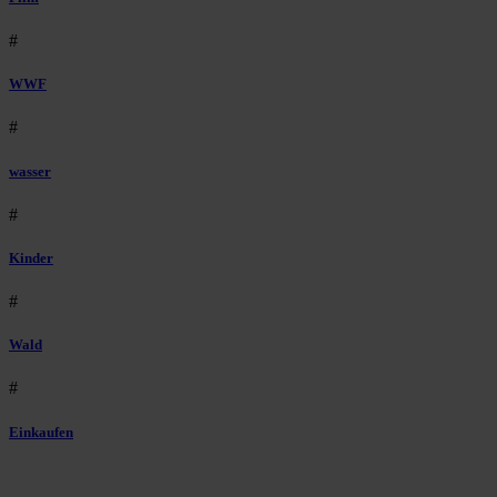
#
WWF
#
wasser
#
Kinder
#
Wald
#
Einkaufen