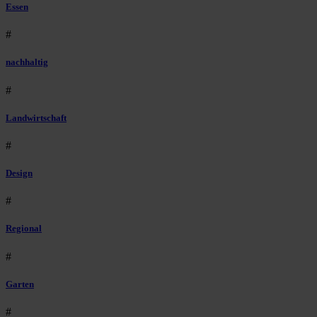
Essen
#
nachhaltig
#
Landwirtschaft
#
Design
#
Regional
#
Garten
#