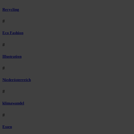
Recycling
#
Eco Fashion
#
Illustration
#
Niederösterreich
#
klimawandel
#
Essen