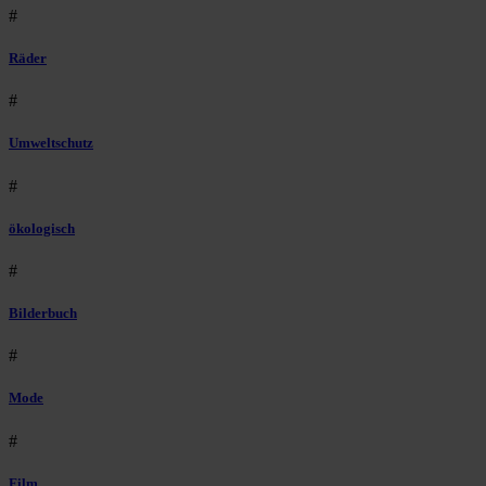
#
Räder
#
Umweltschutz
#
ökologisch
#
Bilderbuch
#
Mode
#
Film