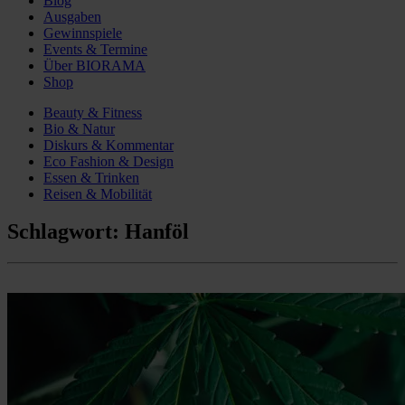
Blog
Ausgaben
Gewinnspiele
Events & Termine
Über BIORAMA
Shop
Beauty & Fitness
Bio & Natur
Diskurs & Kommentar
Eco Fashion & Design
Essen & Trinken
Reisen & Mobilität
Schlagwort:
Hanföl