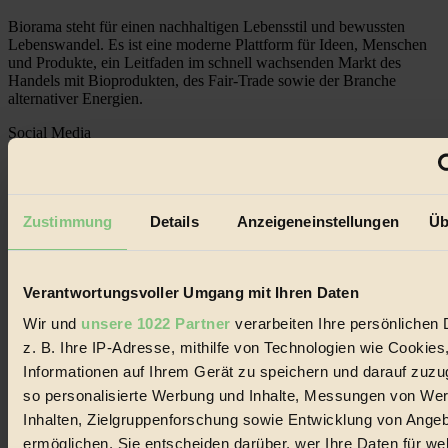
Biorama steht für einen nachhaltigen Lebensstil und bewussten
Lebenswandel. Es ist eine moderne Plattform für Ideen, Menschen
und Produkte, ein Leitfaden im schnell wachsenden Markt des
Handels mit Bioprodukten, des Fair-Trade sowie der Branche
alternativer Energien.
Social Media
22.601 Fans auf Facebook
3.415 Follower auf Twitter
Folge uns auf Instagram
Themen
Zustimmung
Details
Anzeigeneinstellungen
Üb
#
Bio
Verantwortungsvoller Umgang mit Ihren Daten
#
Wir und
unsere 1022 Partner
verarbeiten Ihre persönlichen 
Nachhaltigkeit
z. B. Ihre IP-Adresse, mithilfe von Technologien wie Cookies
Informationen auf Ihrem Gerät zu speichern und darauf zuzu
#
so personalisierte Werbung und Inhalte, Messungen von We
Vegan
Inhalten, Zielgruppenforschung sowie Entwicklung von Ange
ermöglichen. Sie entscheiden darüber, wer Ihre Daten für we