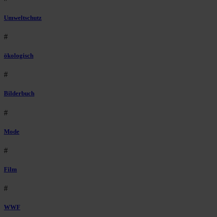
Umweltschutz
#
ökologisch
#
Bilderbuch
#
Mode
#
Film
#
WWF