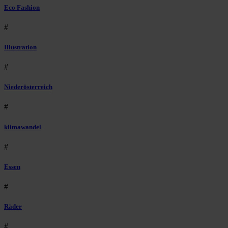
Eco Fashion
#
Illustration
#
Niederösterreich
#
klimawandel
#
Essen
#
Räder
#