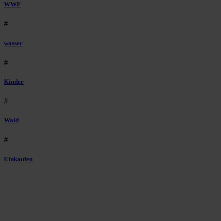
WWF
#
wasser
#
Kinder
#
Wald
#
Einkaufen