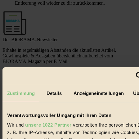
Entleerung voll wieder zu dir zurückkommen.
Der BIORAMA-Newsletter
Erhalte in regelmäßigen Abständen die aktuellsten Artikel,
Gewinnspiele & Ausgaben übersichtlich aufbereitet vom
BIORAMA-Magazin per E-Mail.
Jetzt eintragen:
Zustimmung
Details
Anzeigeneinstellungen
Üb
Verantwortungsvoller Umgang mit Ihren Daten
© 2026 Biorama GmbH
Wir und
unsere 1022 Partner
verarbeiten Ihre persönlichen 
z. B. Ihre IP-Adresse, mithilfe von Technologien wie Cookies
Impressum & Disclaimer