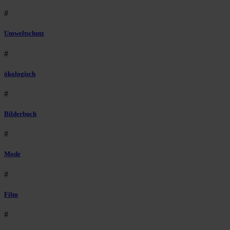
#
Umweltschutz
#
ökologisch
#
Bilderbuch
#
Mode
#
Film
#