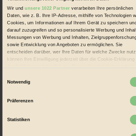
alternativer Energien.
Wir und
unsere 1022 Partner
verarbeiten Ihre persönlichen
Social Media
Daten, wie z. B. Ihre IP-Adresse, mithilfe von Technologien w
22.601 Fans auf Facebook
Cookies, um Informationen auf Ihrem Gerät zu speichern un
3.415 Follower auf Twitter
Folge uns auf Instagram
darauf zuzugreifen und so personalisierte Werbung und Inhal
Themen
Messungen von Werbung und Inhalten, Zielgruppenforschun
#
sowie Entwicklung von Angeboten zu ermöglichen. Sie
entscheiden darüber, wer Ihre Daten für welche Zwecke nutzt
Bio
können Ihre Einwilligung jederzeit über die Cookie-Erklärung
#
durch Klicken auf das Privacy Trigger Symbol ändern oder
widerrufen
Einwilligungsauswahl
Nachhaltigkeit
Notwendig
#
Wenn Sie es erlauben, würden wir auch gerne:
Informationen über Ihre geografische Lage erfassen,
Vegan
Präferenzen
welche bis auf einige Meter genau sein können
Ihr Gerät durch aktives Scannen nach bestimmten
#
Merkmalen (Fingerprinting) identifizieren
Statistiken
Lebensmittel
Erfahren Sie mehr darüber, wie Ihre persönlichen Daten
verarbeitet werden, und legen Sie Ihre Präferenzen im
Absch
#