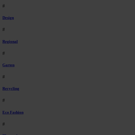
#
Design
#
Regional
#
Garten
#
Recycling
#
Eco Fashion
#