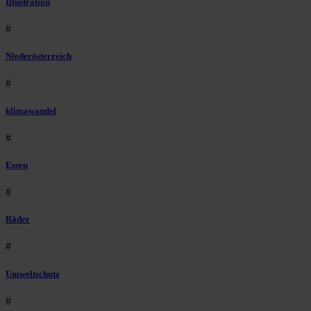
Illustration
#
Niederösterreich
#
klimawandel
#
Essen
#
Räder
#
Umweltschutz
#