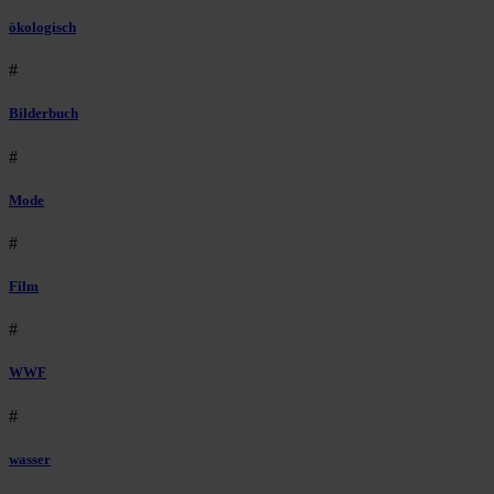
ökologisch
#
Bilderbuch
#
Mode
#
Film
#
WWF
#
wasser