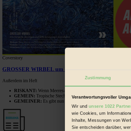
Coverstory
GROSSER WIRBEL um Versuche, den Ozean und sein
Zustimmung
Außerdem im Heft
RISKANT:
Wenn Meeres- und Wildvögel im Freilandhühnerbe
GEMEIN:
Tropische Stechmücken fühlen sich in Mitteleuropa
Verantwortungsvoller Umgan
GEMEINER:
Es gibt nun Weinflaschen, die nach Entleerung
Wir und
unsere 1022 Partne
wie Cookies, um Information
Inhalte, Messungen von Werb
Sie entscheiden darüber, wer