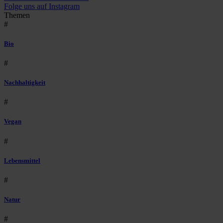
Folge uns auf Instagram
Themen
#
Bio
#
Nachhaltigkeit
#
Vegan
#
Lebensmittel
#
Natur
#