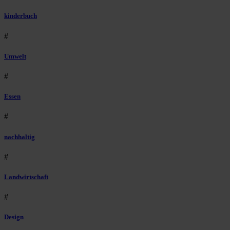
kinderbuch
#
Umwelt
#
Essen
#
nachhaltig
#
Landwirtschaft
#
Design