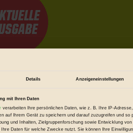
e Bewegungen festzuhalten.
Details
Anzeigeneinstellungen
trieb vorbeischauen.
 inziwschen oft zu Hause.
g mit Ihren Daten
 voll wieder zu dir zurückkommen.
r
verarbeiten Ihre persönlichen Daten, wie z. B. Ihre IP-Adresse,
en auf Ihrem Gerät zu speichern und darauf zuzugreifen und so 
ung und Inhalten, Zielgruppenforschung sowie Entwicklung von
 Ihre Daten für welche Zwecke nutzt. Sie können Ihre Einwilligun