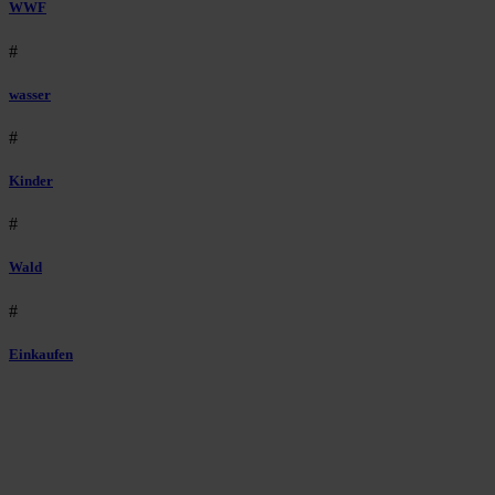
WWF
#
wasser
#
Kinder
#
Wald
#
Einkaufen