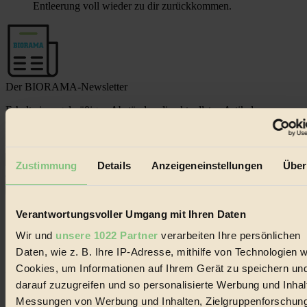
Entleerung voll wieder zu dir zurückkommen.
Der BIORAMA-Newsletter
Erhalte in regelmäßigen Abständen die aktuellsten Artikel,
Gewinnspiele & Ausgaben übersichtlich aufbereitet vom
BIORAMA-Magazin per E-Mail.
Zustimmung
Details
Anzeigeneinstellungen
Über
Jetzt eintragen:
Verantwortungsvoller Umgang mit Ihren Daten
Wir und
unsere 1022 Partner
verarbeiten Ihre persönlichen
Daten, wie z. B. Ihre IP-Adresse, mithilfe von Technologien w
Cookies, um Informationen auf Ihrem Gerät zu speichern un
© 2026 Biorama GmbH
darauf zuzugreifen und so personalisierte Werbung und Inhal
Impressum & Disclaimer
Messungen von Werbung und Inhalten, Zielgruppenforschun