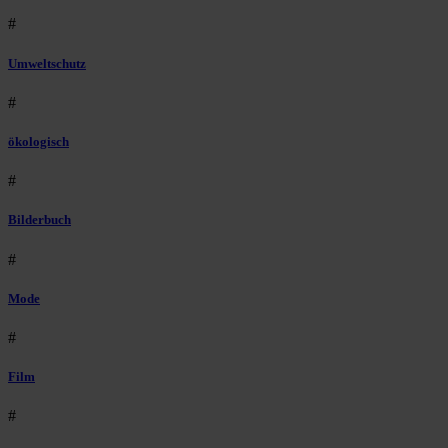
#
Umweltschutz
#
ökologisch
#
Bilderbuch
#
Mode
#
Film
#