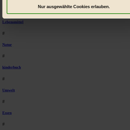
etwa selbst anonymisierte Statistiken dazu auslesen zu kön
Nur ausgewählte Cookies erlauben.
#
welche Inhalte besonders gut ankommen, Inhalte wie Videos
externen Plattformen anzuzeigen, oder auch, um Werbung
Lebensmittel
auszuspielen.
Mehr erfahren
.
Bist du damit einverstanden?
#
Natur
#
kinderbuch
#
Umwelt
#
Essen
#