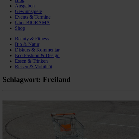
Blog
Ausgaben
Gewinnspiele
Events & Termine
Über BIORAMA
Shop
Beauty & Fitness
Bio & Natur
Diskurs & Kommentar
Eco Fashion & Design
Essen & Trinken
Reisen & Mobilität
Schlagwort:
Freiland