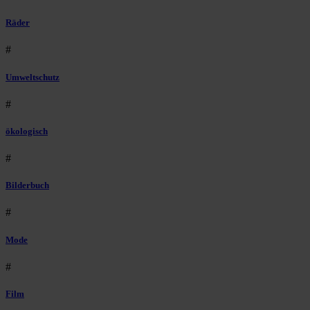
Räder
#
Umweltschutz
#
ökologisch
#
Bilderbuch
#
Mode
#
Film