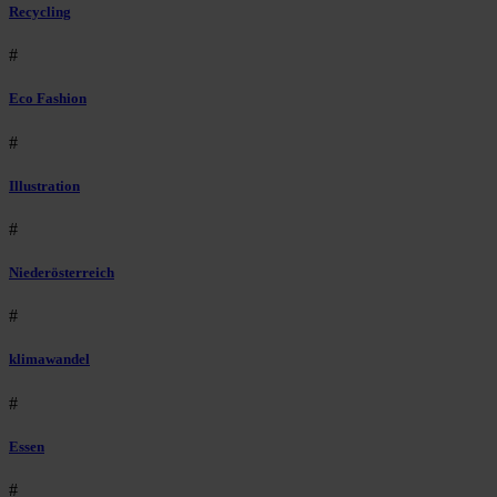
Recycling
#
Eco Fashion
#
Illustration
#
Niederösterreich
#
klimawandel
#
Essen
#