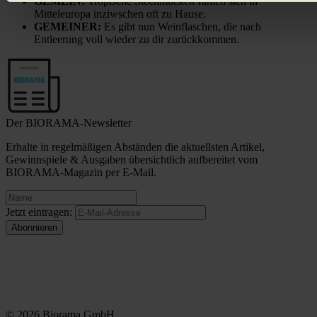
Bist du damit einverstanden?
GEMEIN:
Tropische Stechmücken fühlen sich in
Mitteleuropa inziwschen oft zu Hause.
GEMEINER:
Es gibt nun Weinflaschen, die nach
Entleerung voll wieder zu dir zurückkommen.
Der BIORAMA-Newsletter
Erhalte in regelmäßigen Abständen die aktuellsten Artikel,
Gewinnspiele & Ausgaben übersichtlich aufbereitet vom
BIORAMA-Magazin per E-Mail.
Jetzt eintragen:
© 2026 Biorama GmbH