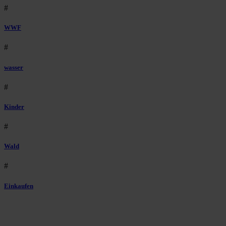
#
WWF
#
wasser
#
Kinder
#
Wald
#
Einkaufen