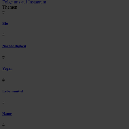
Folge uns auf Instagram
Themen
#
Bio
#
Nachhaltigkeit
#
Vegan
#
Lebensmittel
#
Natur
#