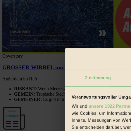
Coverstory
GROSSER WIRBEL um Versuche, den Ozean und sein
Zustimmung
Außerdem im Heft
RISKANT:
Wenn Meeres- und Wildvögel im Freilandhühnerbe
GEMEIN:
Tropische Stechmücken fühlen sich in Mitteleuropa
Verantwortungsvoller Umgan
GEMEINER:
Es gibt nun Weinflaschen, die nach Entleerung
Wir und
unsere 1022 Partne
wie Cookies, um Information
Inhalte, Messungen von Werb
Sie entscheiden darüber, wer