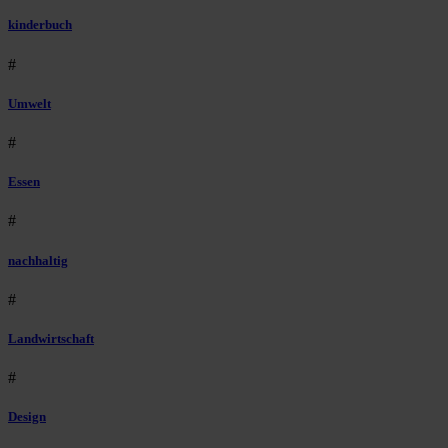
kinderbuch
#
Umwelt
#
Essen
#
nachhaltig
#
Landwirtschaft
#
Design