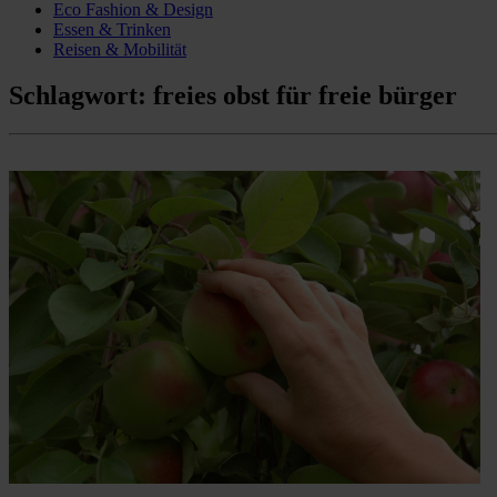
Eco Fashion & Design
Essen & Trinken
Reisen & Mobilität
Schlagwort:
freies obst für freie bürger