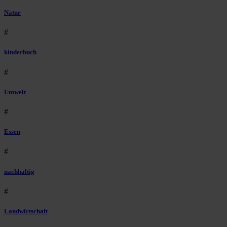
Natur
#
kinderbuch
#
Umwelt
#
Essen
#
nachhaltig
#
Landwirtschaft