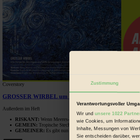
Zustimmung
Coverstory
GROSSER WIRBEL um Versuche, den Ozean und sein
Verantwortungsvoller Umgan
Außerdem im Heft
Wir und
unsere 1022 Partne
RISKANT:
Wenn Meeres- und Wildvögel im Freilandhühnerbe
wie Cookies, um Information
GEMEIN:
Tropische Stechmücken fühlen sich in Mitteleuropa
Inhalte, Messungen von Werb
GEMEINER:
Es gibt nun Weinflaschen, die nach Entleerung
Sie entscheiden darüber, wer