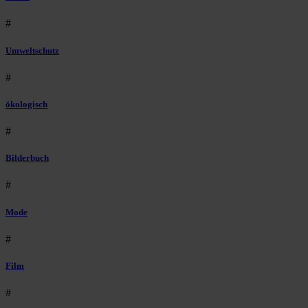
#
Umweltschutz
#
ökologisch
#
Bilderbuch
#
Mode
#
Film
#