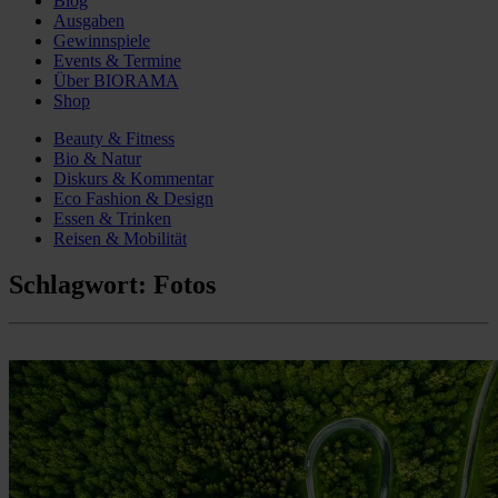
Blog
Ausgaben
Gewinnspiele
Events & Termine
Über BIORAMA
Shop
Beauty & Fitness
Bio & Natur
Diskurs & Kommentar
Eco Fashion & Design
Essen & Trinken
Reisen & Mobilität
Schlagwort:
Fotos