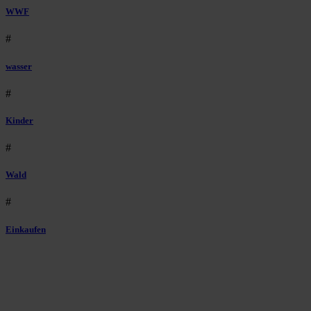
WWF
#
wasser
#
Kinder
#
Wald
#
Einkaufen