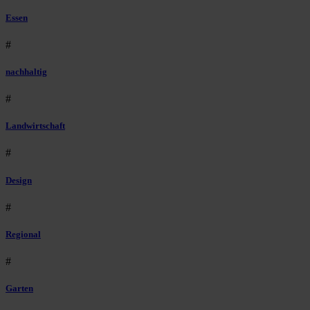
Essen
#
nachhaltig
#
Landwirtschaft
#
Design
#
Regional
#
Garten