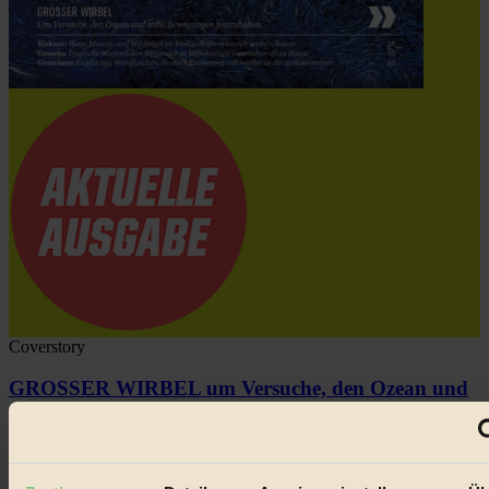
Coverstory
GROSSER WIRBEL um Versuche, den Ozean und
seine Bewegungen festzuhalten.
Außerdem im Heft