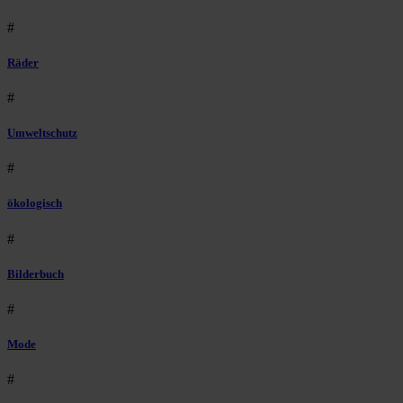
#
Räder
#
Umweltschutz
#
ökologisch
#
Bilderbuch
#
Mode
#