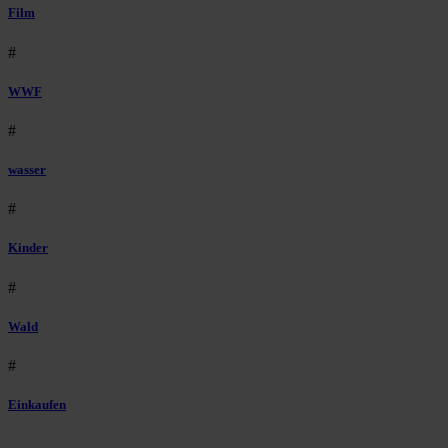
Film
#
WWF
#
wasser
#
Kinder
#
Wald
#
Einkaufen