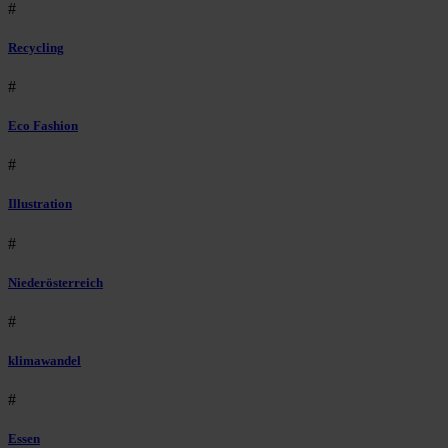
#
Recycling
#
Eco Fashion
#
Illustration
#
Niederösterreich
#
klimawandel
#
Essen