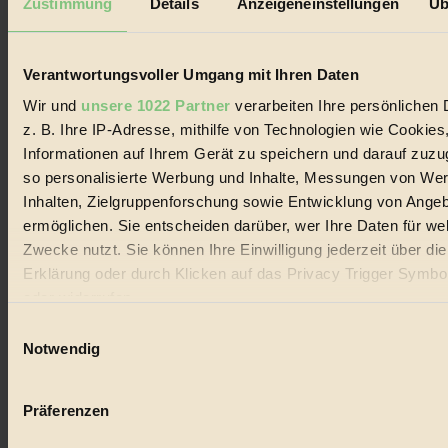
RISKANT:
Wenn Meeres- und Wildvögel im
Zustimmung
Details
Anzeigeneinstellungen
Üb
Freilandhühnerbetrieb vorbeischauen.
GEMEIN:
Tropische Stechmücken fühlen sich in
Mitteleuropa inziwschen oft zu Hause.
Verantwortungsvoller Umgang mit Ihren Daten
GEMEINER:
Es gibt nun Weinflaschen, die nach
Entleerung voll wieder zu dir zurückkommen.
Wir und
unsere 1022 Partner
verarbeiten Ihre persönlichen 
z. B. Ihre IP-Adresse, mithilfe von Technologien wie Cookies
Informationen auf Ihrem Gerät zu speichern und darauf zuzu
so personalisierte Werbung und Inhalte, Messungen von We
Inhalten, Zielgruppenforschung sowie Entwicklung von Ange
Der BIORAMA-Newsletter
ermöglichen. Sie entscheiden darüber, wer Ihre Daten für we
Erhalte in regelmäßigen Abständen die aktuellsten Artikel,
Zwecke nutzt. Sie können Ihre Einwilligung jederzeit über di
Gewinnspiele & Ausgaben übersichtlich aufbereitet vom
Erklärung oder durch Klicken auf das Privacy Trigger Symbo
BIORAMA-Magazin per E-Mail.
oder widerrufen
Einwilligungsauswahl
Jetzt eintragen:
Wenn Sie es erlauben, würden wir auch gerne:
Notwendig
Informationen über Ihre geografische Lage erfassen, 
auf einige Meter genau sein können
Präferenzen
Ihr Gerät durch aktives Scannen nach bestimmten 
(Fingerprinting) identifizieren