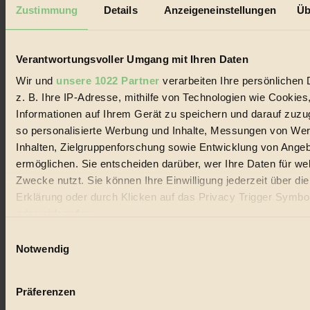
Mediadaten
Zustimmung
Details
Anzeigeneinstellungen
Üb
Biorama steht für einen nachhaltigen Lebensstil und bewussten
Lebenswandel. Es ist eine moderne Plattform für Ideen, Menschen
und Produkte, ein Leitfaden im schnell wachsenden Markt des
Verantwortungsvoller Umgang mit Ihren Daten
Handels mit Bioprodukten, des Fair-Trade sowie der Branche
alternativer Energien.
Wir und
unsere 1022 Partner
verarbeiten Ihre persönlichen 
z. B. Ihre IP-Adresse, mithilfe von Technologien wie Cookies
Social Media
22.601 Fans auf Facebook
Informationen auf Ihrem Gerät zu speichern und darauf zuzu
3.415 Follower auf Twitter
so personalisierte Werbung und Inhalte, Messungen von We
Folge uns auf Instagram
Inhalten, Zielgruppenforschung sowie Entwicklung von Ange
Themen
#
ermöglichen. Sie entscheiden darüber, wer Ihre Daten für we
Zwecke nutzt. Sie können Ihre Einwilligung jederzeit über di
Bio
Erklärung oder durch Klicken auf das Privacy Trigger Symbo
oder widerrufen
#
Einwilligungsauswahl
Nachhaltigkeit
Wenn Sie es erlauben, würden wir auch gerne:
Notwendig
Informationen über Ihre geografische Lage erfassen, 
#
auf einige Meter genau sein können
Präferenzen
Vegan
Ihr Gerät durch aktives Scannen nach bestimmten 