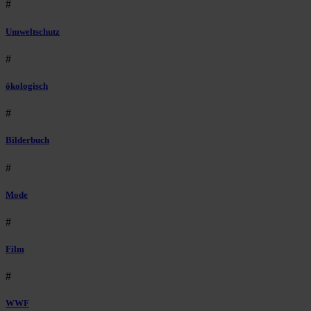
#
Umweltschutz
#
ökologisch
#
Bilderbuch
#
Mode
#
Film
#
WWF