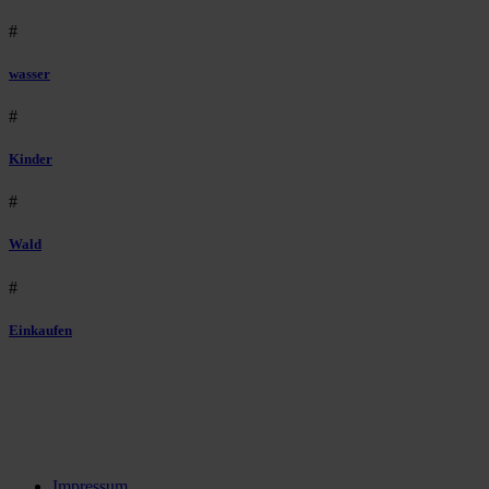
#
wasser
#
Kinder
#
Wald
#
Einkaufen
Impressum