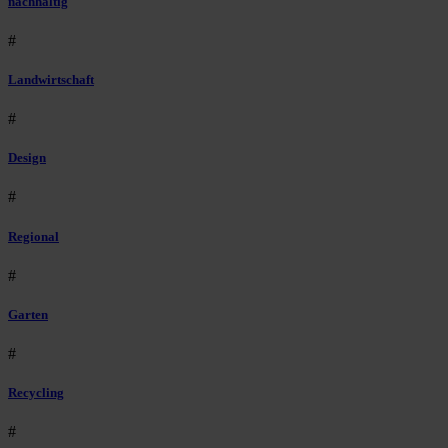
nachhaltig
#
Landwirtschaft
#
Design
#
Regional
#
Garten
#
Recycling
#