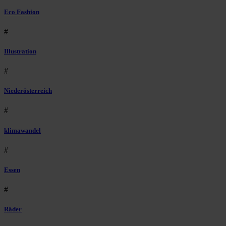
Eco Fashion
#
Illustration
#
Niederösterreich
#
klimawandel
#
Essen
#
Räder