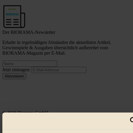
Der BIORAMA-Newsletter
Erhalte in regelmäßigen Abständen die aktuellsten Artikel,
Gewinnspiele & Ausgaben übersichtlich aufbereitet vom
BIORAMA-Magazin per E-Mail.
Jetzt eintragen:
© 2026 Biorama GmbH
Impressum & Disclaimer
Datenschutz