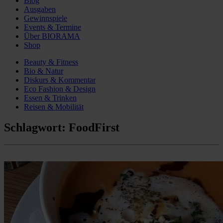
Blog
Ausgaben
Gewinnspiele
Events & Termine
Über BIORAMA
Shop
Beauty & Fitness
Bio & Natur
Diskurs & Kommentar
Eco Fashion & Design
Essen & Trinken
Reisen & Mobilität
Schlagwort:
FoodFirst