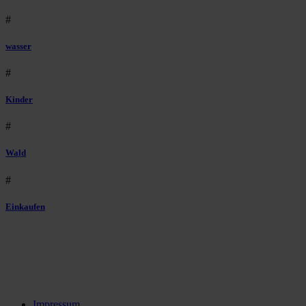
#
wasser
#
Kinder
#
Wald
#
Einkaufen
Impressum