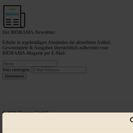
Der BIORAMA-Newsletter
Erhalte in regelmäßigen Abständen die aktuellsten Artikel,
Gewinnspiele & Ausgaben übersichtlich aufbereitet vom
BIORAMA-Magazin per E-Mail.
Jetzt eintragen:
© 2026 Biorama GmbH
Impressum & Disclaimer
Datenschutz