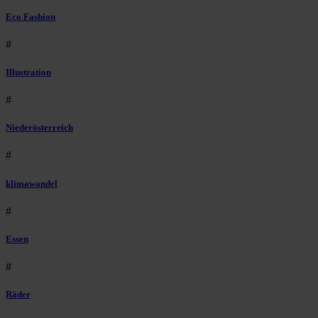
Eco Fashion
#
Illustration
#
Niederösterreich
#
klimawandel
#
Essen
#
Räder