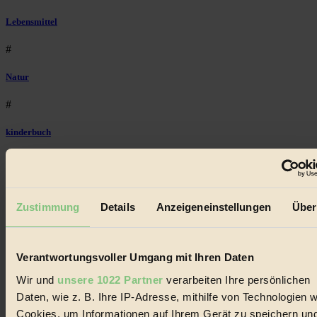
Lebensmittel
#
Natur
#
kinderbuch
#
Umwelt
Zustimmung
Details
Anzeigeneinstellungen
Über
#
Essen
Verantwortungsvoller Umgang mit Ihren Daten
#
Wir und
unsere 1022 Partner
verarbeiten Ihre persönlichen
Daten, wie z. B. Ihre IP-Adresse, mithilfe von Technologien w
nachhaltig
Cookies, um Informationen auf Ihrem Gerät zu speichern un