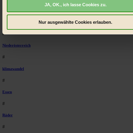
JA, OK., ich lasse Cookies zu.
biorama.eu
ist werbefinanziert und deswegen für dich
#
kostenfrei.
Wir benötigen deine Einwilligung für Cookies, um
etwa selbst anonymisierte Statistiken dazu auslesen zu kön
Nur ausgewählte Cookies erlauben.
Illustration
welche Inhalte besonders gut ankommen, Inhalte wie Videos
#
externen Plattformen anzuzeigen, oder auch, um Werbung
auszuspielen.
Mehr erfahren
.
Niederösterreich
Bist du damit einverstanden?
#
klimawandel
#
Essen
#
Räder
#