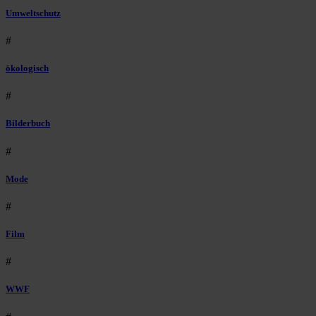
Umweltschutz
#
ökologisch
#
Bilderbuch
#
Mode
#
Film
#
WWF