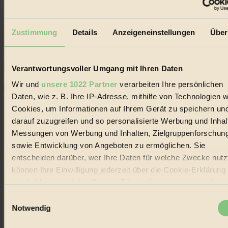
Der BIORAMA-Newsletter
Erhalte in regelmäßigen Abständen die aktuellsten Artikel,
Zustimmung
Details
Anzeigeneinstellungen
Über
Gewinnspiele & Ausgaben übersichtlich aufbereitet vom
BIORAMA-Magazin per E-Mail.
Verantwortungsvoller Umgang mit Ihren Daten
Jetzt eintragen:
Wir und
unsere 1022 Partner
verarbeiten Ihre persönlichen
Daten, wie z. B. Ihre IP-Adresse, mithilfe von Technologien w
Cookies, um Informationen auf Ihrem Gerät zu speichern un
darauf zuzugreifen und so personalisierte Werbung und Inhal
Messungen von Werbung und Inhalten, Zielgruppenforschun
sowie Entwicklung von Angeboten zu ermöglichen. Sie
© 2026 Biorama GmbH
entscheiden darüber, wer Ihre Daten für welche Zwecke nutzt
Impressum & Disclaimer
können Ihre Einwilligung jederzeit über die Cookie-Erklärung
Datenschutz
durch Klicken auf das Privacy Trigger Symbol ändern oder
Mediadaten
widerrufen
Einwilligungsauswahl
Biorama steht für einen nachhaltigen Lebensstil und bewussten
Notwendig
Lebenswandel. Es ist eine moderne Plattform für Ideen, Menschen
Wenn Sie es erlauben, würden wir auch gerne:
und Produkte, ein Leitfaden im schnell wachsenden Markt des