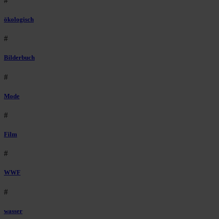
#
ökologisch
#
Bilderbuch
#
Mode
#
Film
#
WWF
#
wasser