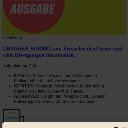
Coverstory
GROSSER WIRBEL um Versuche, den Ozean und
seine Bewegungen festzuhalten.
Außerdem im Heft
RISKANT:
Wenn Meeres- und Wildvögel im
Freilandhühnerbetrieb vorbeischauen.
GEMEIN:
Tropische Stechmücken fühlen sich in
Mitteleuropa inziwschen oft zu Hause.
GEMEINER:
Es gibt nun Weinflaschen, die nach
Entleerung voll wieder zu dir zurückkommen.