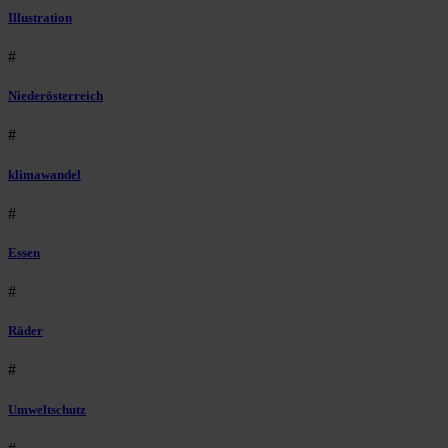
Illustration
#
Niederösterreich
#
klimawandel
#
Essen
#
Räder
#
Umweltschutz