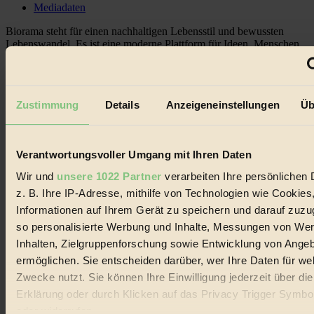
Mediadaten
Biorama steht für einen nachhaltigen Lebensstil und bewussten
Lebenswandel. Es ist eine moderne Plattform für Ideen, Menschen
und Produkte, ein Leitfaden im schnell wachsenden Markt des
Handels mit Bioprodukten, des Fair-Trade sowie der Branche
alternativer Energien.
Zustimmung
Details
Anzeigeneinstellungen
Üb
Social Media
22.601 Fans auf Facebook
3.415 Follower auf Twitter
Folge uns auf Instagram
Verantwortungsvoller Umgang mit Ihren Daten
Themen
#
Wir und
unsere 1022 Partner
verarbeiten Ihre persönlichen 
z. B. Ihre IP-Adresse, mithilfe von Technologien wie Cookies
Bio
Informationen auf Ihrem Gerät zu speichern und darauf zuzu
#
so personalisierte Werbung und Inhalte, Messungen von We
Inhalten, Zielgruppenforschung sowie Entwicklung von Ange
Nachhaltigkeit
ermöglichen. Sie entscheiden darüber, wer Ihre Daten für we
Zwecke nutzt. Sie können Ihre Einwilligung jederzeit über di
#
Erklärung oder durch Klicken auf das Privacy Trigger Symbo
Vegan
oder widerrufen