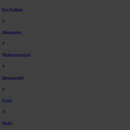
Eco Fashion
#
Illustration
#
Niederösterreich
#
klimawandel
#
Essen
#
Räder