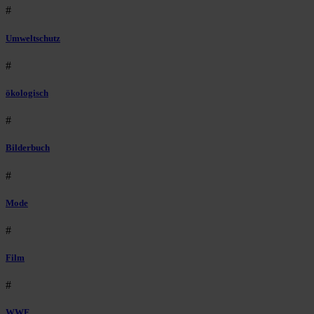
#
Umweltschutz
#
ökologisch
#
Bilderbuch
#
Mode
#
Film
#
WWF