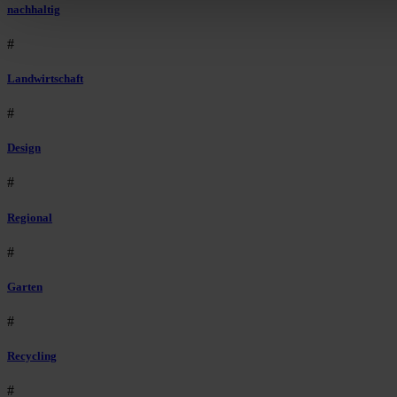
nachhaltig
#
Landwirtschaft
#
Design
#
Regional
#
Garten
#
Recycling
#