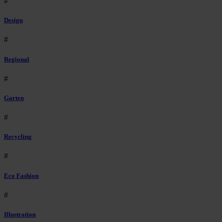
#
Design
#
Regional
#
Garten
#
Recycling
#
Eco Fashion
#
Illustration