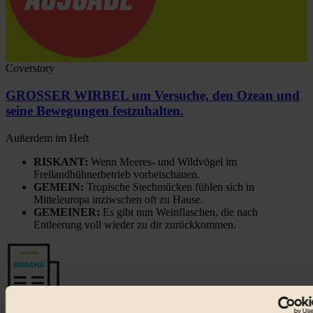
Coverstory
GROSSER WIRBEL um Versuche, den Ozean und
seine Bewegungen festzuhalten.
Außerdem im Heft
RISKANT:
Wenn Meeres- und Wildvögel im
Freilandhühnerbetrieb vorbeischauen.
GEMEIN:
Tropische Stechmücken fühlen sich in
Mitteleuropa inziwschen oft zu Hause.
GEMEINER:
Es gibt nun Weinflaschen, die nach
Entleerung voll wieder zu dir zurückkommen.
Der BIORAMA-Newsletter