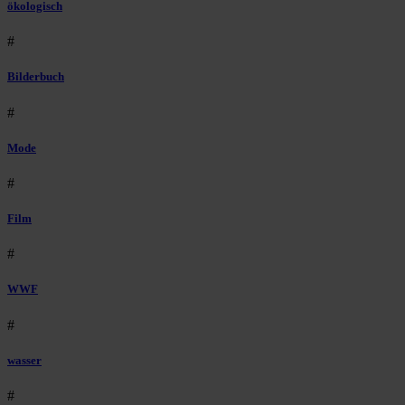
ökologisch
#
Bilderbuch
#
Mode
#
Film
#
WWF
#
wasser
#