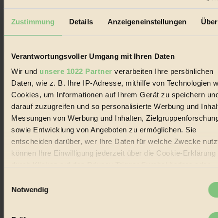
Erhalte in regelmäßigen Abständen die aktuellsten Artikel,
Gewinnspiele & Ausgaben übersichtlich aufbereitet vom
Zustimmung
Details
Anzeigeneinstellungen
Über
BIORAMA-Magazin per E-Mail.
Verantwortungsvoller Umgang mit Ihren Daten
Jetzt eintragen:
Wir und
unsere 1022 Partner
verarbeiten Ihre persönlichen
Daten, wie z. B. Ihre IP-Adresse, mithilfe von Technologien w
Cookies, um Informationen auf Ihrem Gerät zu speichern un
darauf zuzugreifen und so personalisierte Werbung und Inhal
Messungen von Werbung und Inhalten, Zielgruppenforschun
© 2026 Biorama GmbH
sowie Entwicklung von Angeboten zu ermöglichen. Sie
entscheiden darüber, wer Ihre Daten für welche Zwecke nutzt
Impressum & Disclaimer
Datenschutz
können Ihre Einwilligung jederzeit über die Cookie-Erklärung
Mediadaten
durch Klicken auf das Privacy Trigger Symbol ändern oder
widerrufen
Biorama steht für einen nachhaltigen Lebensstil und bewussten
Einwilligungsauswahl
Lebenswandel. Es ist eine moderne Plattform für Ideen, Menschen
Notwendig
und Produkte, ein Leitfaden im schnell wachsenden Markt des
Wenn Sie es erlauben, würden wir auch gerne:
Handels mit Bioprodukten, des Fair-Trade sowie der Branche
alternativer Energien.
Informationen über Ihre geografische Lage erfassen,