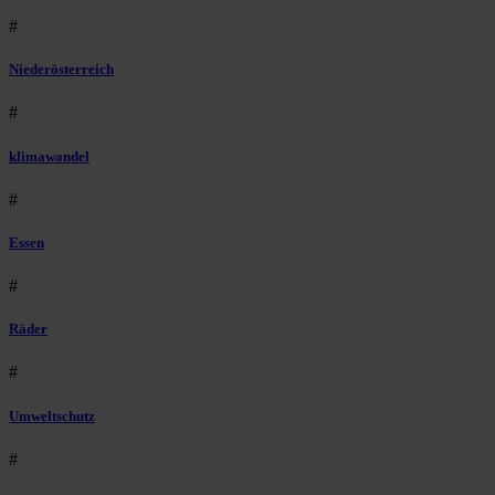
#
Niederösterreich
#
klimawandel
#
Essen
#
Räder
#
Umweltschutz
#