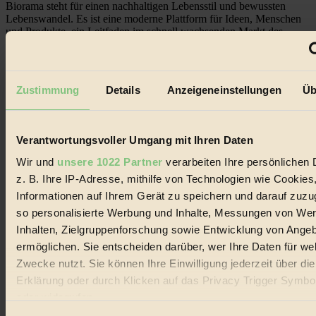
Biorama steht für einen nachhaltigen Lebensstil und bewussten
Lebenswandel. Es ist eine moderne Plattform für Ideen, Menschen
und Produkte, ein Leitfaden im schnell wachsenden Markt des
Handels mit Bioprodukten, des Fair-Trade sowie der Branche
alternativer Energien.
Social Media
Zustimmung
Details
Anzeigeneinstellungen
Üb
22.601 Fans auf Facebook
3.415 Follower auf Twitter
Folge uns auf Instagram
Themen
Verantwortungsvoller Umgang mit Ihren Daten
#
Wir und
unsere 1022 Partner
verarbeiten Ihre persönlichen 
Bio
z. B. Ihre IP-Adresse, mithilfe von Technologien wie Cookies
Informationen auf Ihrem Gerät zu speichern und darauf zuzu
#
so personalisierte Werbung und Inhalte, Messungen von We
Nachhaltigkeit
Inhalten, Zielgruppenforschung sowie Entwicklung von Ange
ermöglichen. Sie entscheiden darüber, wer Ihre Daten für we
#
Zwecke nutzt. Sie können Ihre Einwilligung jederzeit über di
Erklärung oder durch Klicken auf das Privacy Trigger Symbo
Vegan
oder widerrufen
#