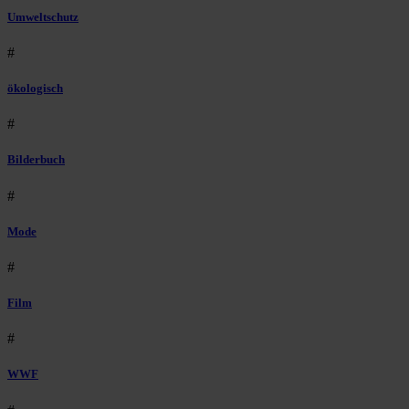
Umweltschutz
#
ökologisch
#
Bilderbuch
#
Mode
#
Film
#
WWF