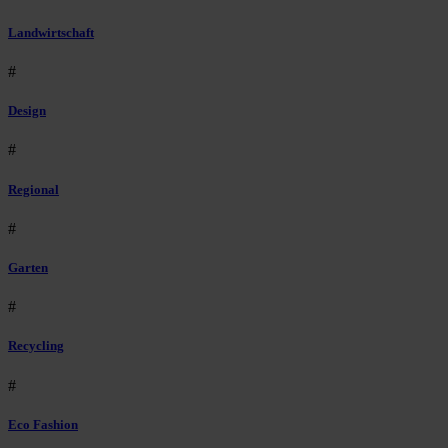
Landwirtschaft
#
Design
#
Regional
#
Garten
#
Recycling
#
Eco Fashion