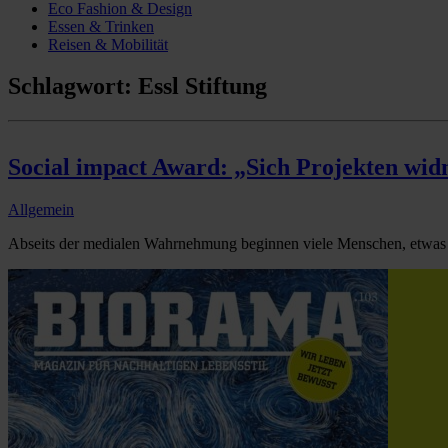
Eco Fashion & Design
Essen & Trinken
Reisen & Mobilität
Schlagwort:
Essl Stiftung
Social impact Award: „Sich Projekten widm
Allgemein
Abseits der medialen Wahrnehmung beginnen viele Menschen, etwas 