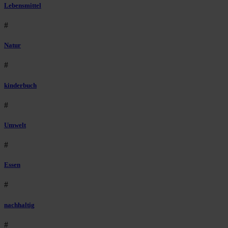
Lebensmittel
#
Natur
#
kinderbuch
#
Umwelt
#
Essen
#
nachhaltig
#