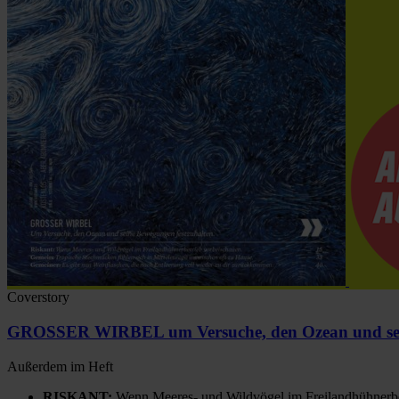
Coverstory
GROSSER WIRBEL um Versuche, den Ozean und sein
Außerdem im Heft
RISKANT:
Wenn Meeres- und Wildvögel im Freilandhühnerbe