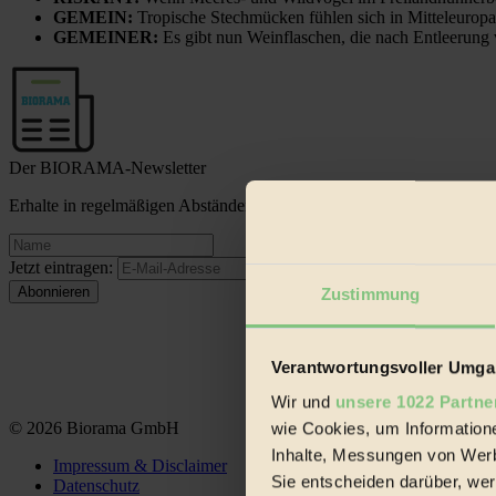
GEMEIN:
Tropische Stechmücken fühlen sich in Mitteleuropa
GEMEINER:
Es gibt nun Weinflaschen, die nach Entleerung
Der BIORAMA-Newsletter
Erhalte in regelmäßigen Abständen die aktuellsten Artikel, Gewinn
Jetzt eintragen:
Zustimmung
Verantwortungsvoller Umgan
Wir und
unsere 1022 Partne
© 2026 Biorama GmbH
wie Cookies, um Information
Inhalte, Messungen von Werb
Impressum & Disclaimer
Sie entscheiden darüber, wer
Datenschutz