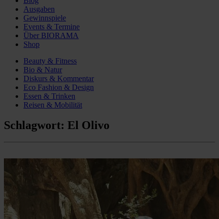
Blog
Ausgaben
Gewinnspiele
Events & Termine
Über BIORAMA
Shop
Beauty & Fitness
Bio & Natur
Diskurs & Kommentar
Eco Fashion & Design
Essen & Trinken
Reisen & Mobilität
Schlagwort:
El Olivo