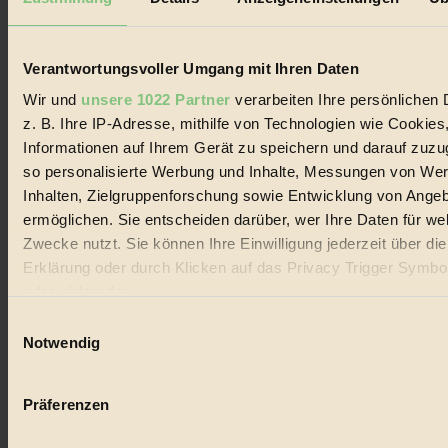
Biorama steht für einen nachhaltigen Lebensstil und bewussten
Lebenswandel. Es ist eine moderne Plattform für Ideen, Menschen
und Produkte, ein Leitfaden im schnell wachsenden Markt des
Handels mit Bioprodukten, des Fair-Trade sowie der Branche
Verantwortungsvoller Umgang mit Ihren Daten
alternativer Energien.
Wir und
unsere 1022 Partner
verarbeiten Ihre persönlichen 
Social Media
z. B. Ihre IP-Adresse, mithilfe von Technologien wie Cookies
22.601 Fans auf Facebook
Informationen auf Ihrem Gerät zu speichern und darauf zuzu
3.415 Follower auf Twitter
Folge uns auf Instagram
so personalisierte Werbung und Inhalte, Messungen von We
Themen
Inhalten, Zielgruppenforschung sowie Entwicklung von Ange
#
ermöglichen. Sie entscheiden darüber, wer Ihre Daten für we
Zwecke nutzt. Sie können Ihre Einwilligung jederzeit über di
Bio
Erklärung oder durch Klicken auf das Privacy Trigger Symbo
#
oder widerrufen
Einwilligungsauswahl
Nachhaltigkeit
Wenn Sie es erlauben, würden wir auch gerne:
Notwendig
#
Informationen über Ihre geografische Lage erfassen, 
auf einige Meter genau sein können
Vegan
Präferenzen
Ihr Gerät durch aktives Scannen nach bestimmten 
#
(Fingerprinting) identifizieren