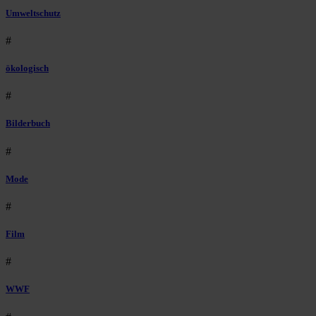
Umweltschutz
#
ökologisch
#
Bilderbuch
#
Mode
#
Film
#
WWF