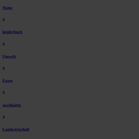
Natur
#
kinderbuch
#
Umwelt
#
Essen
#
nachhaltig
#
Landwirtschaft