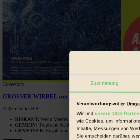
Zustimmung
Coverstory
GROSSER WIRBEL um Versuche, den Ozean und sein
Verantwortungsvoller Umgan
Außerdem im Heft
Wir und
unsere 1022 Partne
RISKANT:
Wenn Meeres- und Wildvögel im Freilandhühnerbe
wie Cookies, um Information
GEMEIN:
Tropische Stechmücken fühlen sich in Mitteleuropa
Inhalte, Messungen von Werb
GEMEINER:
Es gibt nun Weinflaschen, die nach Entleerung
Sie entscheiden darüber, wer