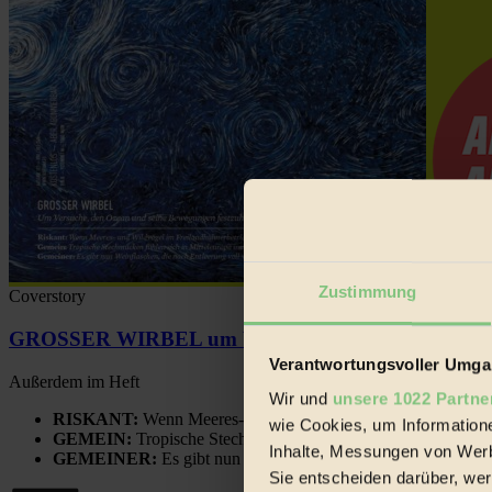
Zustimmung
Coverstory
GROSSER WIRBEL um Versuche, den Ozean und sein
Verantwortungsvoller Umgan
Außerdem im Heft
Wir und
unsere 1022 Partne
RISKANT:
Wenn Meeres- und Wildvögel im Freilandhühnerbe
wie Cookies, um Information
GEMEIN:
Tropische Stechmücken fühlen sich in Mitteleuropa
Inhalte, Messungen von Werb
GEMEINER:
Es gibt nun Weinflaschen, die nach Entleerung
Sie entscheiden darüber, wer