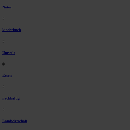
Natur
#
kinderbuch
#
Umwelt
#
Essen
#
nachhaltig
#
Landwirtschaft